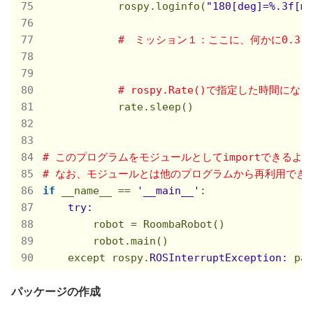
            rospy.loginfo(
"180[deg]=%.3f[m]
#　ミッション１：ここに、何かに0.3[
# rospy.Rate()で指定した時間に
            rate.sleep()

# このプログラムをモジュールとしてimportできるよ
# なお、モジュールとは他のプログラムから再利用でき
if
 __name_
_
 == 
'__main__'
:

try:
        robot = RoombaRobot()

        robot.main()

    except rospy.
ROSInterruptException:
パッケージの作成