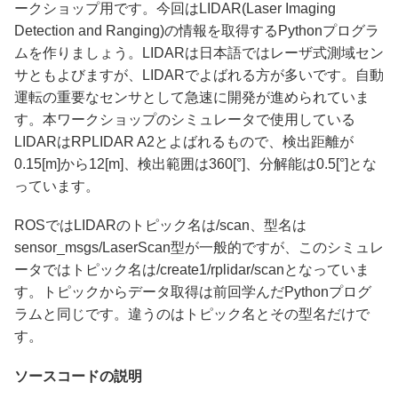
ークショップ用です。今回はLIDAR(Laser Imaging
Detection and Ranging)の情報を取得するPythonプログラ
ムを作りましょう。LIDARは日本語ではレーザ式測域セン
サともよびますが、LIDARでよばれる方が多いです。自動
運転の重要なセンサとして急速に開発が進められていま
す。本ワークショップのシミュレータで使用している
LIDARはRPLIDAR A2とよばれるもので、検出距離が
0.15[m]から12[m]、検出範囲は360[°]、分解能は0.5[°]とな
っています。
ROSではLIDARのトピック名は/scan、型名は
sensor_msgs/LaserScan型が一般的ですが、このシミュレ
ータではトピック名は/create1/rplidar/scanとなっていま
す。トピックからデータ取得は前回学んだPythonプログ
ラムと同じです。違うのはトピック名とその型名だけで
す。
ソースコードの説明