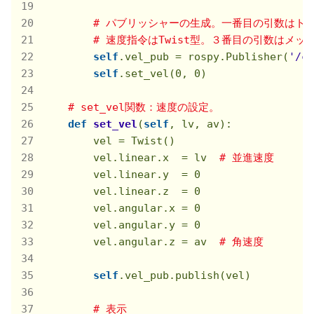
# パブリッシャーの生成。一番目の引数はト
# 速度指令はTwist型。３番目の引数はメ
self
.vel_pub = rospy.Publisher(
'/cr
self
.set_vel(
0
, 
0
)

# set_vel関数：速度の設定。
def
set_vel
(
self
, lv, av)
:

        vel = Twist()

        vel.linear.x  = lv  
# 並進速度
        vel.linear.y  = 
0
        vel.linear.z  = 
0
        vel.angular.x = 
0
        vel.angular.y = 
0
        vel.angular.z = av  
# 角速度
self
.vel_pub.publish(vel)

# 表示