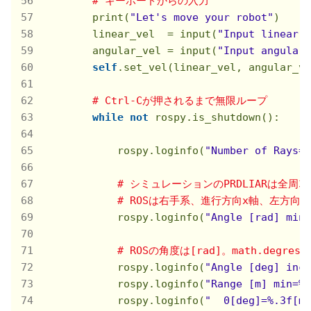
# キーボードからの入力
        print(
"Let's move your robot"
)

        linear_vel  = input(
"Input linear v
        angular_vel = input(
"Input angular 
self
.set_vel(linear_vel, angular_ve
# Ctrl-Cが押されるまで無限ループ
while
not
 rospy.is_shutdown():

            rospy.loginfo(
"Number of Rays=%
# シミュレーションのPRDLIARは全周36
# ROSは右手系、進行方向x軸、左方向
            rospy.loginfo(
"Angle [rad] min=
# ROSの角度は[rad]。math.deg
            rospy.loginfo(
"Angle [deg] incr
            rospy.loginfo(
"Range [m] min=%.
            rospy.loginfo(
"  0[deg]=%.3f[m]