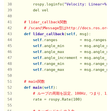
        rospy.loginfo(
"Velocity: Linear=%s 
        del vel

# lidar_callback関数
# /scanのMessage型はhttp://docs.ros.org/
def
lidar_callback
(
self
, msg)
:

self
.ranges          = msg.ranges

self
.angle_min       = msg.angle_mi
self
.angle_max       = msg.angle_ma
self
.angle_increment = msg.angle_i
self
.range_min       = msg.range_mi
self
.range_max       = msg.range_ma
# main関数
def
main
(
self
)
:

# ループの周期を設定。100Hz。つまり、1ル
        rate = rospy.Rate(
100
)
