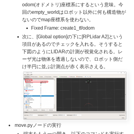
odom(オドメトリ)座標系にするという意味。今
回のempty_worldはロボット以外に何も構造物が
ないのでmap座標系を使わない。
Fixed Frame: create1_tf/odom
次に、[Global option]の下に[RPLidar A2]という
項目があるのでチェックを入れる。そうすると
下図のようにLIDARの計測が視覚化される。レ
ーザ光は物体を透過しないので、ロボット側だ
け半円に並ぶ計測点が赤く表示さえる。
move.pyノードの実行
端末をもう一つ開き、以下のコマンドを実行す