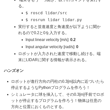
る。
$ roscd lidar/src
$ rosrun lidar lidar.py
実行すると並進速度と角速度が以下ように聞か
れるので0.2と0を入力する。
Input linear velocity [m/s]:
0.2
Input angular velocity [rad/s]:
0
ロボットが入力された速度で移動し続ける。端
末にLIDARに関する情報が表示される。
ハンズオン
ロボットが進行方向の円柱の0.3[m]以内に近づいたら
停止するようなPythonプログラムを作ろう！
シミュレータに球を挿入して、その0.3[m]手前でロボ
ットが停止するプログラムを作ろう！物体は任意の
方向と位置におくものとする。