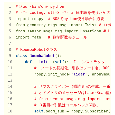
#!/usr/bin/env python
# -*- coding: utf-8 -*- # 日本語を使うため
import rospy  
# ROSでpython使う場合に必要
from geometry_msgs.msg import Twist 
# ロボ
from sensor_msgs.msg import LaserScan 
# L
import math   
# 数学関数モジュール
# RoombaRobotクラス
class
RoombaRobot
():
def
__init__
(
self
)
:  
# コンストラクタ
#  ノードの初期化。引数はノード名。ROS
        rospy.init_node(
'lidar'
, anonymous=
# サブスクライバー（購読者)の生成。一番
# オドメトリのメッセージはLaserScan型(正確
# from sensor_msgs.msg import
# ３番目の引数はコールバック関数。
self
.odom_sub = rospy.Subscriber(
'/