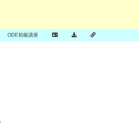
ODE初級講座
の