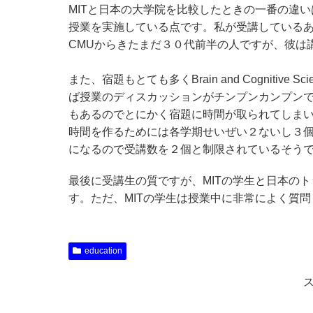
MITと日本の大学院を比較したときの一番の違
授業を実施している点です。私が受講している
CMUからきたまだ３０代前半の人ですが、彼は
また、宿題もとても多くBrain and Cogniti
ば授業のディスカッションがチンプンカンプン
もあるのでとにかく宿題に時間が取られてしまい
時間を作るためには各学期せいぜい２ないし３
になるので受講数を２個と制限されているそう
最後に受講生の質ですが、MITの学生と日本の
す。ただ、MITの学生は授業中に非常によく質
education