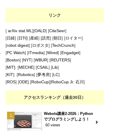
リンク
[
arXiv stat.ML
][
OALD
] [
CiteSeer
]
[
日経
] [
日刊
] [
産経
] [
読売
] [
朝日
] [
ロイター
]
題
[
robot digest
] [
ロボスタ
] [
TechCrunch
]
[
PC Watch
] [
ITmedia
] [
Wired
] [
Engadget
]
げ
[
Boston
] [
NYT
] [
WBUR
] [
REUTERS
]
[
MIT]
: [
MECHE
] [
CSAIL
] [
Lib
]
[
KIT
]: [
Robotics
] [
夢考房
] [
LC
]
[
ROS
] [
ODE
] [
RoboCup
][
RoboCup Jr. 石川
]
アクセスランキング（過去30日）
Webots講座2-2026：Python
でプログラミングしよう！
60 views