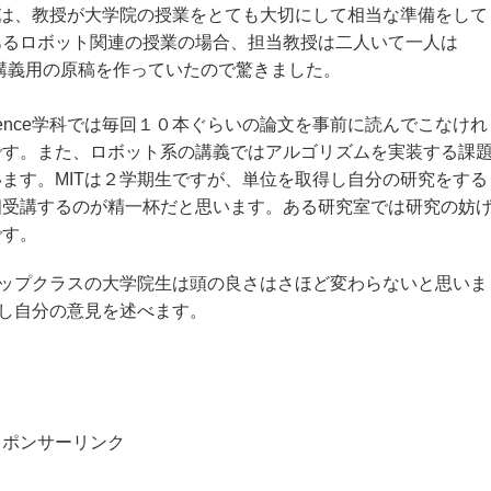
いは、教授が大学院の授業をとても大切にして相当な準備をして
あるロボット関連の授業の場合、担当教授は二人いて一人は
講義用の原稿を作っていたので驚きました。
ve Science学科では毎回１０本ぐらいの論文を事前に読んでこなけれ
です。また、ロボット系の講義ではアルゴリズムを実装する課
ます。MITは２学期生ですが、単位を取得し自分の研究をする
個受講するのが精一杯だと思います。ある研究室では研究の妨
です。
トップクラスの大学院生は頭の良さはさほど変わらないと思いま
問し自分の意見を述べます。
スポンサーリンク