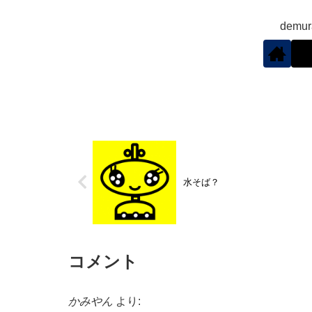
demu
水そば？
コメント
かみやん
より: