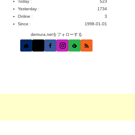
Today :
523
Yesterday :
1734
Online :
3
Since :
1998-01-01
demura.netをフォローする