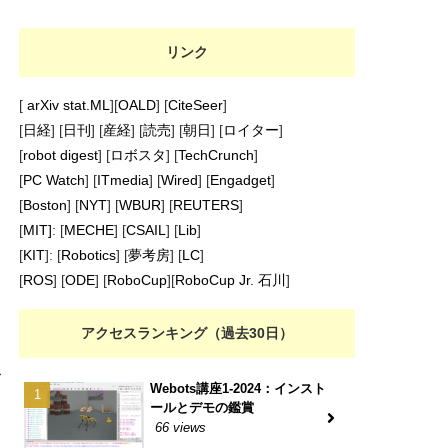
リンク
[
arXiv stat.ML
][
OALD
] [
CiteSeer
]
[
日経
] [
日刊
] [
産経
] [
読売
] [
朝日
] [
ロイター
]
[
robot digest
] [
ロボスタ
] [
TechCrunch
]
[
PC Watch
] [
ITmedia
] [
Wired
] [
Engadget
]
[
Boston
] [
NYT
] [
WBUR
] [
REUTERS
]
[
MIT]
: [
MECHE
] [
CSAIL
] [
Lib
]
[
KIT
]: [
Robotics
] [
夢考房
] [
LC
]
[
ROS
] [
ODE
] [
RoboCup
][
RoboCup Jr. 石川
]
アクセスランキング（過去30日）
む
Webots講座1-2024：インスト
ールとデモの鑑賞
66 views