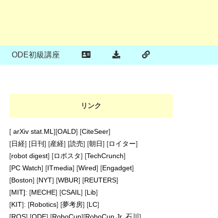
ODE初級講座
リンク
[
arXiv stat.ML
][
OALD
] [
CiteSeer
]
[
日経
] [
日刊
] [
産経
] [
読売
] [
朝日
] [
ロイター
]
[
robot digest
] [
ロボスタ
] [
TechCrunch
]
[
PC Watch
] [
ITmedia
] [
Wired
] [
Engadget
]
[
Boston
] [
NYT
] [
WBUR
] [
REUTERS
]
[
MIT]
: [
MECHE
] [
CSAIL
] [
Lib
]
[
KIT
]: [
Robotics
] [
夢考房
] [
LC
]
[
ROS
] [
ODE
] [
RoboCup
][
RoboCup Jr. 石川
]