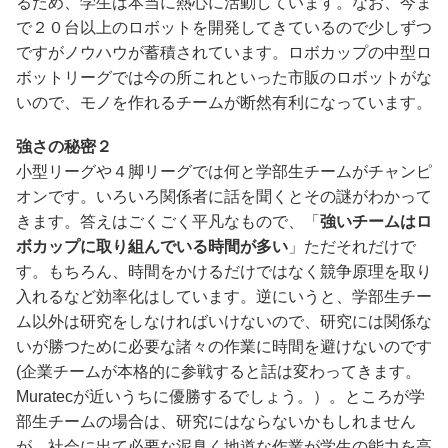
るため、学生は本当に熱心に活動しています。なお、今ま
で２０台以上のロボットを開発してきているので少しずつ
ですがノウハウが蓄積されています。ロボカップの中型ロ
ボットリーグでは今の所これといった市販のロボットがな
いので、モノを作れるチームが断然有利になっています。
強さの秘密２
小型リーグや４脚リーグでは何と学部生チームがチャンピ
オンです。いろいろ関係者に話を聞くとその謎がわかって
きます。答えはごくごく平凡なもので、「
強いチームはロ
ボカップに取り組んでいる時間が多い
」ただそれだけで
す。もちろん、時間をかけるだけではなく競争原理を取り
入れるなど効率化はしています。逆にいうと、学部生チー
ム以外は研究をしなければいけないので、研究には関係な
いが勝つために必要な諸々の作業に時間を避けないのです
(企業チームが本格的に参戦すると話は変わってきます。
Muratecが近いうちに優勝するでしょう。）。ところが学
部生チームの場合は、研究にはならないかもしれません
が、社会に出て必要な泥臭く地道な作業が学生の能力を高