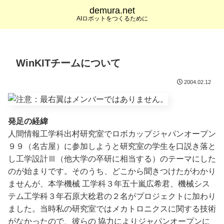
demura.net
AIロボットをつくるために
WinKITチームについて
2004.02.12
発足の経緯
人間情報工学科出村研究室でロボカップジャパンオープン
９９（名古屋）に参加しようと研究室の学生を口説き落と
し工学設計Ⅲ（他大学の卒研に相当する）のテーマにした
のが始まりです。そのうち、どこから聞きつけたがわかり
ませんが、本学機械 工学科３年五十嵐広希君、機械シス
テム工学科３年石原大稔君の２名がプロジェクトに加わり
ました。当時私の研究室ではメカトロニクスに関する技術
がなかったので、彼らの 協力によりジャパンオープンに