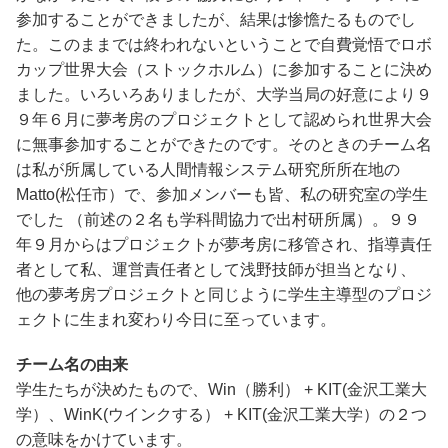
参加することができましたが、結果は惨憺たるものでし
た。このままでは終われないということで自費覚悟でロボ
カップ世界大会（ストックホルム）に参加することに決め
ました。いろいろありましたが、大学当局の好意により９
９年６月に夢考房のプロジェクトとして認められ世界大会
に無事参加することができたのです。そのときのチーム名
は私が所属している人間情報システム研究所所在地の
Matto(松任市）で、参加メンバーも皆、私の研究室の学生
でした （前述の２名も学科間協力で出村研所属）。９９
年９月からはプロジェクトが夢考房に移管され、指導責任
者として私、運営責任者として浅野技師が担当となり、
他の夢考房プロジェクトと同じように学生主導型のプロジ
ェクトに生まれ変わり今日に至っています。
チーム名の由来
学生たちが決めたもので、Win（勝利） + KIT(金沢工業大
学）、WinK(ウインクする） + KIT(金沢工業大学）の２つ
の意味をかけています。