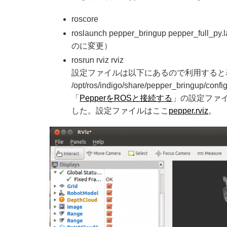
roscore
roslaunch pepper_bringup pepper_fu
のに変更）
rosrun rviz rviz
設定ファイルは以下にあるので利用すると
/opt/ros/indigo/share/pepper_bringup/config
「
PepperをROSと接続する
」の設定ファ
した。設定ファイルはここ
pepper.rviz
。