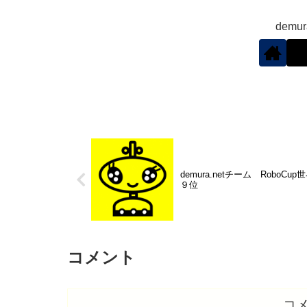
demu
demura.netチーム RoboCu
９位
コメント
コ