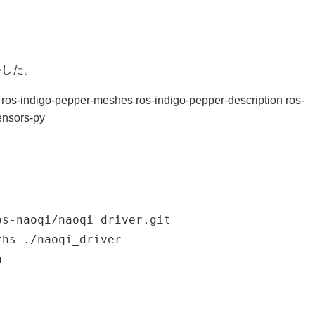
ルした。
t ros-indigo-pepper-meshes ros-indigo-pepper-description ros-
ensors-py
os-naoqi/naoqi_driver.git
ths ./naoqi_driver
h