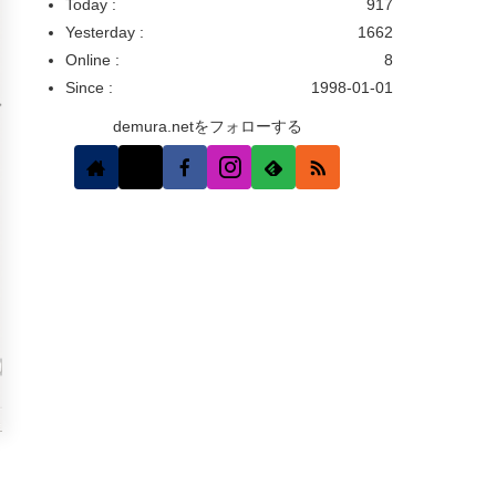
Today :
917
Yesterday :
1662
Online :
8
Since :
1998-01-01
demura.netをフォローする