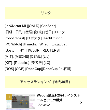
リンク
[
arXiv stat.ML
][
OALD
] [
CiteSeer
]
[
日経
] [
日刊
] [
産経
] [
読売
] [
朝日
] [
ロイター
]
[
robot digest
] [
ロボスタ
] [
TechCrunch
]
[
PC Watch
] [
ITmedia
] [
Wired
] [
Engadget
]
[
Boston
] [
NYT
] [
WBUR
] [
REUTERS
]
[
MIT]
: [
MECHE
] [
CSAIL
] [
Lib
]
[
KIT
]: [
Robotics
] [
夢考房
] [
LC
]
[
ROS
] [
ODE
] [
RoboCup
][
RoboCup Jr. 石川
]
アクセスランキング（過去30日）
Webots講座1-2024：インスト
ールとデモの鑑賞
72 views