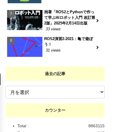
拙著「ROS2とPythonで作っ
て学ぶAIロボット入門 改訂第
2版」2025年2月14日出版
33 views
ROS2演習2-2021：亀で遊ぼ
う！
31 views
過去の記事
カウンター
Total :
8863115