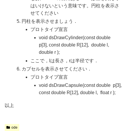
はいけないという意味です。円柱を表示さ
せてください
円柱を表示させましょう．
プロトタイプ宣言
void dsDrawCylinder(const double
p[3], const double R[12], double l,
double r );
ここで，lは長さ，rは半径です．
カプセルを表示させてください．
プロトタイプ宣言
void dsDrawCapsule(const double p[3],
const double R[12], double l, float r );
以上
ode