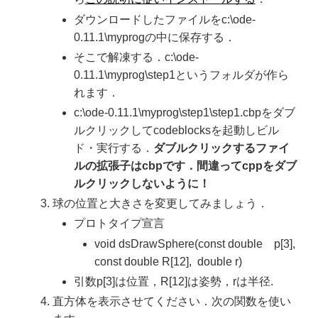
ダウンロードしたファイルをc:\ode-
0.11.1\myprogの中に保存する．
そこで解凍する．c:\ode-
0.11.1\myprog\step1というフォルダが作ら
れます．
c:\ode-0.11.1\myprog\step1\step1.cbpをダブ
ルクリックしてcodeblocksを起動しビル
ド・実行する．
ダブルクリックするファイ
ルの拡張子はcbpです．間違ってcppをダブ
ルクリックしないように！
球の位置と大きさを変更してみましょう．
プロトタイプ宣言
void dsDrawSphere(const double p[3],
const double R[12], double r)
引数p[3]は位置，R[12]は姿勢，rは半径.
直方体を表示させてください．次の関数を使い