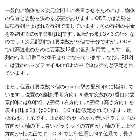
一般的に物体を３次元空間上に表示させるためには，物体
の位置と姿勢を決める必要があります．ODEでは姿勢を
回転行列とよばれる行列で表しています．その行列の要素
を格納するのが配列R[12]です．回転行列は３×３の行列な
ので，１次元配列では要素数が９個で十分ですが，ODE
では高速化のために要素数12個の配列を用意します．配
列の4, 8, 12番目の様子は０になっています．なお，R[12]
には謎のヘッダファイルdm1.hの中で単位行列が設定され
ています．
また，位置は要素数３個のdouble型の配列p[3]に格納して
います．位置のx座標(手前方向）を表す変数pの1番目の要
素p[0]には0.0[m]，y座標（右方向）, z座標（高さ方向）を
表すp[1], p[2]には0.0[m], 1.0[m]が設定されています．座
標系は右手系です。上の図では中心から赤いピラミッドの
方向がｘ軸の正，青いピラミッドの方向がｙ軸の正，上空
方向がz軸の正です．ODEでは単位系はSI単位系で，長さ