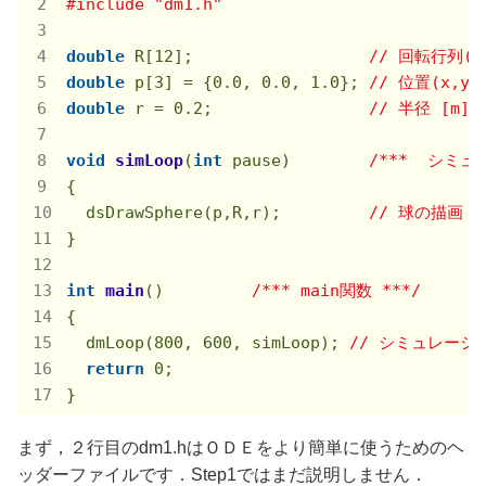
#
include
"dm1.h"
double
 R[
12
];                  
// 回転行列(
double
 p[
3
] = {
0.0
, 
0.0
, 
1.0
}; 
// 位置(x,y,z
double
 r = 
0.2
;                
// 半径 [m]
void
simLoop
(
int
 pause)
/***  シミ
{

  dsDrawSphere(p,R,r);         
// 球の描画
}

int
main
()
/*** main関数 ***/
{

  dmLoop(
800
, 
600
, simLoop); 
// シミュレー
return
0
;

}
まず，２行目のdm1.hはＯＤＥをより簡単に使うためのヘ
ッダーファイルです．Step1ではまだ説明しません．