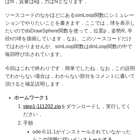
はm，質量はkg，力はNとなります．
ソースコードのなかほどにあるsimLoop関数にシミュレー
ションでやりたいことを書きます．ここでは，球を表示し
たいのでdsDrawSphere関数を使って，位置p，姿勢R, 半
径rの球を描画しています．なお、このソースコードだけ
ではわかりませんが、simLoop関数はdmLoop関数の中で
毎回呼び出されています。
今回はこれで終わりです．簡単でしたね．なお，この説明
でわからない場合は，わからない部分をコメントに書いて
頂けると補足説明します．
ホームワーク１
step1-111202.zip
をダウンロードし，実行してく
ださい．
手順
ode-0.11.1がインストールされていなかった
ら
この説明に従いインストールする
．