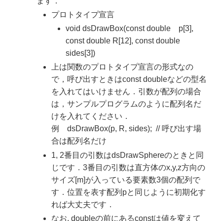
ます．
プロトタイプ宣言
void dsDrawBox(const double p[3],
const double R[12], const double
sides[3])
上は関数のプロトタイプ宣言の形式なの
で，呼び出すときはconst doubleなどの型名
を入れてはいけません．引数が配列の場合
は，サンプルプログラムのように配列名だ
けを入れてください．
例 dsDrawBox(p, R, sides); // 呼び出す場
合は配列名だけ
1, 2番目の引数はdsDrawSphereのときと同
じです．3番目の引数は直方体のx,y,z方向の
サイズ[m]が入っている要素数3個の配列で
す．位置を表す配列pと同じように初期化す
れば大丈夫です．
なお, doubleの前にあるconstは値を変えて