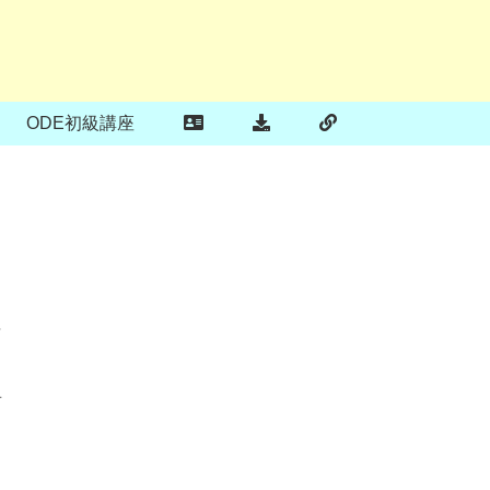
ODE初級講座
年
前