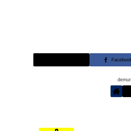
X
Faceboo
demu