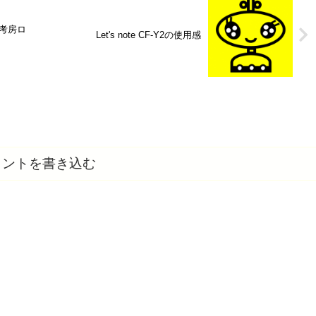
考房ロ
Let's note CF-Y2の使用感
メントを書き込む