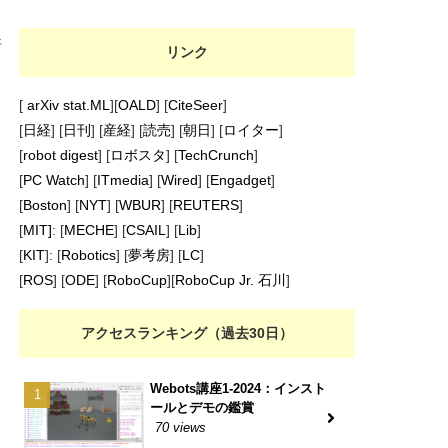
倍
リンク
[
arXiv stat.ML
][
OALD
] [
CiteSeer
]
[
日経
] [
日刊
] [
産経
] [
読売
] [
朝日
] [
ロイター
]
[
robot digest
] [
ロボスタ
] [
TechCrunch
]
[
PC Watch
] [
ITmedia
] [
Wired
] [
Engadget
]
[
Boston
] [
NYT
] [
WBUR
] [
REUTERS
]
[
MIT]
: [
MECHE
] [
CSAIL
] [
Lib
]
[
KIT
]: [
Robotics
] [
夢考房
] [
LC
]
[
ROS
] [
ODE
] [
RoboCup
][
RoboCup Jr. 石川
]
アクセスランキング（過去30日）
Webots講座1-2024：インスト
ールとデモの鑑賞
70 views