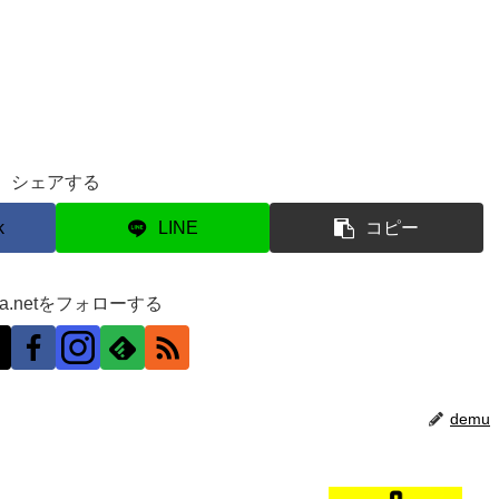
シェアする
k
LINE
コピー
ra.netをフォローする
demu