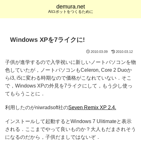
demura.net
AIロボットをつくるために
Windows XPを7ライクに!
2010.03.09
2010.03.12
子供が進学するので入学祝いに新しいノートパソコンを物
色していたが，ノートパソコンもCeleron, Core 2 Duoか
らi3, i5に変わる時期なので価格がこなれていない．そこ
で，Windows XPの外見を7ライクにして，もう少し使っ
てもらうことに．
利用したのがniwradsoft社の
Seven Remix XP 2.4.
インストールして起動するとWindows 7 Ulitimateと表示
される．ここまでやって良いものか？大人もだまされそう
になるのだから，子供だましではないぞ．