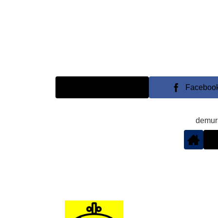
X
Faceboo
demu