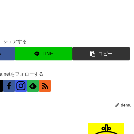
シェアする
k
LINE
コピー
ra.netをフォローする
demu