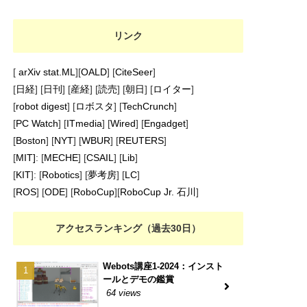
リンク
[
arXiv stat.ML
][
OALD
] [
CiteSeer
]
[
日経
] [
日刊
] [
産経
] [
読売
] [
朝日
] [
ロイター
]
[
robot digest
] [
ロボスタ
] [
TechCrunch
]
[
PC Watch
] [
ITmedia
] [
Wired
] [
Engadget
]
[
Boston
] [
NYT
] [
WBUR
] [
REUTERS
]
[
MIT]
: [
MECHE
] [
CSAIL
] [
Lib
]
[
KIT
]: [
Robotics
] [
夢考房
] [
LC
]
[
ROS
] [
ODE
] [
RoboCup
][
RoboCup Jr. 石川
]
アクセスランキング（過去30日）
Webots講座1-2024：インスト
ールとデモの鑑賞
64 views