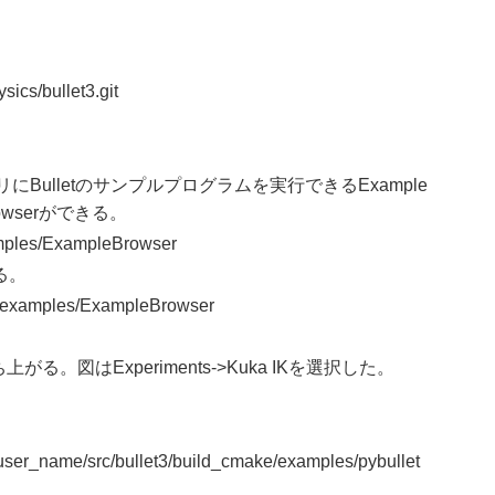
ysics/bullet3.git
にBulletのサンプルプログラムを実行できるExample
rowserができる。
amples/ExampleBrowser
る。
ke/examples/ExampleBrowser
ち上がる。図はExperiments->Kuka IKを選択した。
r_name/src/bullet3/build_cmake/examples/pybullet
。