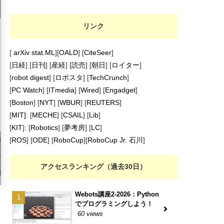
リンク
[
arXiv stat.ML
][
OALD
] [
CiteSeer
]
[
日経
] [
日刊
] [
産経
] [
読売
] [
朝日
] [
ロイター
]
[
robot digest
] [
ロボスタ
] [
TechCrunch
]
[
PC Watch
] [
ITmedia
] [
Wired
] [
Engadget
]
[
Boston
] [
NYT
] [
WBUR
] [
REUTERS
]
[
MIT]
: [
MECHE
] [
CSAIL
] [
Lib
]
[
KIT
]: [
Robotics
] [
夢考房
] [
LC
]
[
ROS
] [
ODE
] [
RoboCup
][
RoboCup Jr. 石川
]
アクセスランキング（過去30日）
Webots講座2-2026：Python
でプログラミングしよう！
60 views