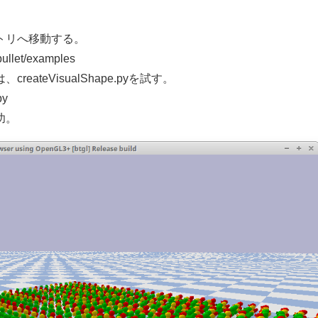
トリへ移動する。
bullet/examples
ateVisualShape.pyを試す。
py
功。