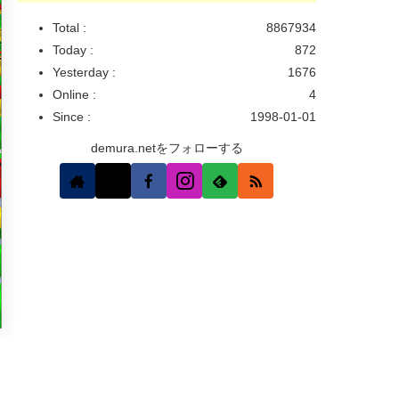
Total :
8867934
Today :
872
Yesterday :
1676
Online :
4
Since :
1998-01-01
demura.netをフォローする
り