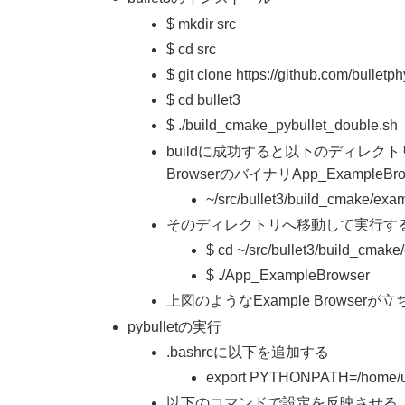
$ mkdir src
$ cd src
$ git clone https://github.com/bulletph
$ cd bullet3
$ ./build_cmake_pybullet_double.sh
buildに成功すると以下のディレクトリ
BrowserのバイナリApp_ExampleB
~/src/bullet3/build_cmake/ex
そのディレクトリへ移動して実行す
$ cd ~/src/bullet3/build_cma
$ ./App_ExampleBrowser
上図のようなExample Browserが立
pybulletの実行
.bashrcに以下を追加する
export PYTHONPATH=/home/use
以下のコマンドで設定を反映させる