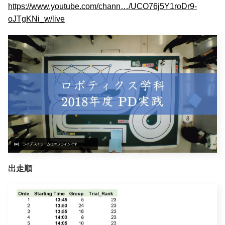
https://www.youtube.com/chann…/UCO76j5Y1roDr9-
oJTgKNi_w/live
出走順