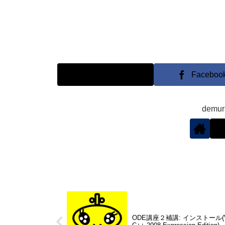
X
Faceboo
demu
ODE講座２補講: インストール(Vi