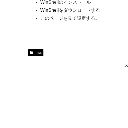
WinShellのインストール
WinShellをダウンロードする
このページ
を見て設定する。
misc