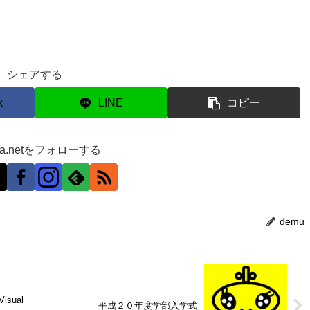
シェアする
k
LINE
コピー
ra.netをフォローする
demu
sual
平成２０年度学部入学式