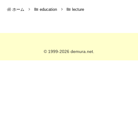
ホーム
education
lecture
© 1999-2026 demura.net.