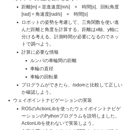
距離[m] = 並進速度[m/s] × 時間[s]、回転角度
[rad] = 角速度[rad/s] × 時間[s]
ロボットの姿勢を考慮して、三角関数を使い進
んだ距離と角度を計算する。距離はx軸、y軸に
分ける考える。計測時間が必要になるのでネッ
トで調べよう。
計算に必要な情報
ルンバの車輪間の距離
車輪の直径
車輪の回転量
プログラムができたら、/odomと比較して正しい
か確認しよう。
ウェイポイントナビゲーションの実装
ROSのActionLibを使ったウェイポイントナビゲ
ーションのPythonプログラムを説明しました。
ActionLibを使わないで実装しよう。