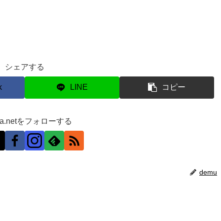
シェアする
k
LINE
コピー
ra.netをフォローする
demu