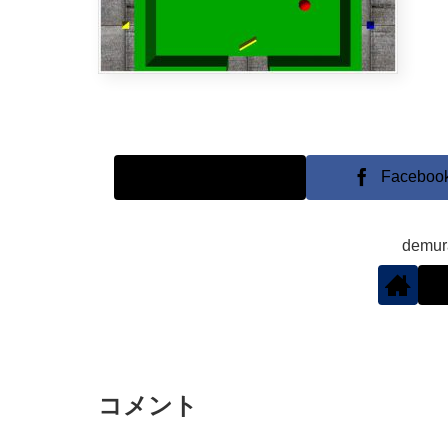
X
Faceboo
demu
コメント