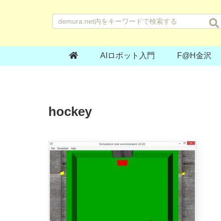
AIロボット入門
F@H金沢
hockey