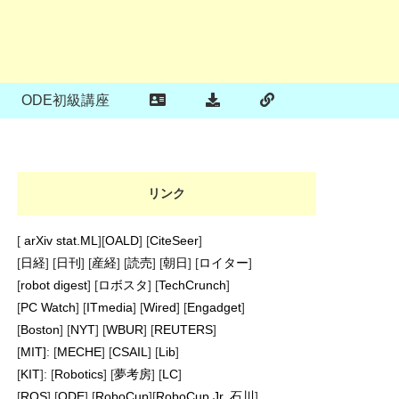
ODE初級講座
リンク
[
arXiv stat.ML
][
OALD
] [
CiteSeer
]
[
日経
] [
日刊
] [
産経
] [
読売
] [
朝日
] [
ロイター
]
[
robot digest
] [
ロボスタ
] [
TechCrunch
]
[
PC Watch
] [
ITmedia
] [
Wired
] [
Engadget
]
[
Boston
] [
NYT
] [
WBUR
] [
REUTERS
]
[
MIT]
: [
MECHE
] [
CSAIL
] [
Lib
]
[
KIT
]: [
Robotics
] [
夢考房
] [
LC
]
[
ROS
] [
ODE
] [
RoboCup
][
RoboCup Jr. 石川
]