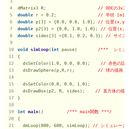
dMatrix3 R;                    
// ODEの3x
double
 r = 
0.2
;                
// 半径 [m]
double
 p[
3
] = {
0.0
, 
0.0
, 
1.0
}; 
// 位置(x,y,z
double
 p2[
3
] = {
0.0
, 
1.0
, 
1.0
}; 
// 位置(x,y,
double
 sides[
3
] ={
0.1
, 
0.2
, 
0.3
}; 
// サイズ(x
void
simLoop
(
int
 pause)
/***  シミ
{

  dsSetColor(
1.0
, 
0.0
, 
0.0
);    
// 赤色の設
  dsDrawSphere(p,R,r);         
// 球の描画
  dsSetColor(
0.0
, 
0.0
, 
1.0
);

  dsDrawBox(p2, R, sides);    
// 直方体の描画
}

int
main
()
/*** main関数 ***/
{

  dmLoop(
800
, 
600
, simLoop); 
// シミュレーシ