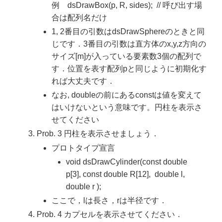
例 dsDrawBox(p, R, sides); // 呼び出す場
合は配列名だけ
1, 2番目の引数はdsDrawSphereのときと同
じです．3番目の引数は直方体のx,y,z方向の
サイズ[m]が入っている要素数3個の配列で
す．位置を表す配列pと同じように初期化す
れば大丈夫です．
なお, doubleの前にあるconstは値を変えて
はいけないという意味です。円柱を表示さ
せてください
Prob. 3 円柱を表示させましょう．
プロトタイプ宣言
void dsDrawCylinder(const double
p[3], const double R[12], double l,
double r );
ここで，lは長さ，rは半径です．
Prob. 4 カプセルを表示させてください．