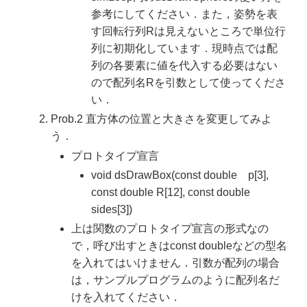
参考にしてください．また，姿勢を表
す回転行列Rは見えないところで単位行
列に初期化しています．現時点では配
列の各要素に値を代入する必要はない
ので配列名Rを引数として使ってくださ
い．
Prob.2 直方体の位置と大きさを変更してみよ
う．
プロトタイプ宣言
void dsDrawBox(const double p[3],
const double R[12], const double
sides[3])
上は関数のプロトタイプ宣言の形式なの
で，呼び出すときはconst doubleなどの型名
を入れてはいけません．引数が配列の場合
は，サンプルプログラムのように配列名だ
けを入れてください．