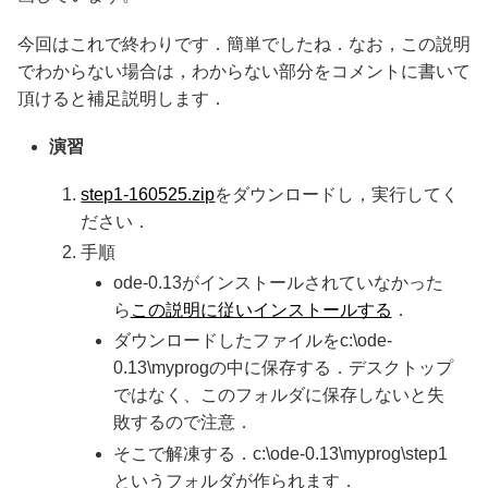
今回はこれで終わりです．簡単でしたね．なお，この説明
でわからない場合は，わからない部分をコメントに書いて
頂けると補足説明します．
演習
step1-160525.zip
をダウンロードし，実行してく
ださい．
手順
ode-0.13がインストールされていなかった
ら
この説明に従いインストールする
．
ダウンロードしたファイルをc:\ode-
0.13\myprogの中に保存する．デスクトップ
ではなく、このフォルダに保存しないと失
敗するので注意．
そこで解凍する．c:\ode-0.13\myprog\step1
というフォルダが作られます．