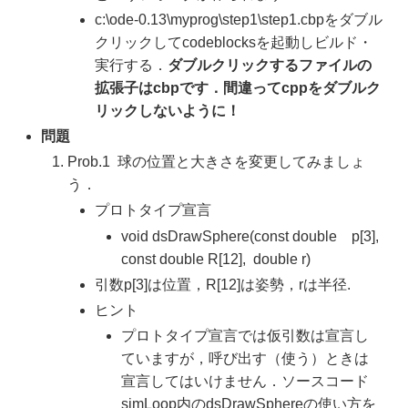
c:\ode-0.13\myprog\step1\step1.cbpをダブル
クリックしてcodeblocksを起動しビルド・
実行する．
ダブルクリックするファイルの
拡張子はcbpです．間違ってcppをダブルク
リックしないように！
問題
Prob.1 球の位置と大きさを変更してみましょ
う．
プロトタイプ宣言
void dsDrawSphere(const double p[3],
const double R[12], double r)
引数p[3]は位置，R[12]は姿勢，rは半径.
ヒント
プロトタイプ宣言では仮引数は宣言し
ていますが，呼び出す（使う）ときは
宣言してはいけません．ソースコード
simLoop内のdsDrawSphereの使い方を