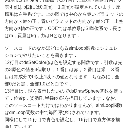
表すp[1], p[2]には0.0[m], 1.0[m]が設定されています．座
標系は右手系です。上の図では中心から赤いピラミッドの
方向がｘ軸の正，青いピラミッドの方向がｙ軸の正，上空
方向がz軸の正です．ODEでは単位系はSI単位系で，長さ
はm，質量はkg，力はNとなります．
ソースコードのなかほどにあるsimLoop関数にシミュレー
ションでやりたいことを書きます．
12行目のdsSetColor()は色を設定する関数です．引数は光
の3原色の値を3個取り，１番目は赤，２番目は緑，３番
目は青成分で0以上1以下の値となります．ちなみに，全
部0だと黒，全部1.0だと白です．
13行目は，球を表示したいのでdsDrawSphere関数を使っ
て，位置p，姿勢R, 半径rの球を描画しています．なお、
このソースコードだけではわかりませんが、simLoop関数
はdmLoop関数の中で毎回呼び出されています。
同様にして15行目で青色を設定し、16行目で直方体を描
画しています。