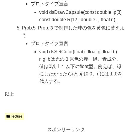
プロトタイプ宣言
void dsDrawCapsule(const double p[3],
const double R[12], double l, float r );
Prob.5 Prob.３で制作した球の色を黄色に替えよ
う
プロトタイプ宣言
void dsSetColor(float r, float g, float b)
r, g, bは光の３原色の赤、緑、青成分。
値は0以上１以下のfloat型。例えば、緑
にしたかったらrとbは0.0、gには１.0を
代入する。
以上
lecture
スポンサーリンク