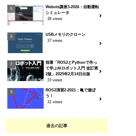
Webots講座3-2026：自動運転
シミュレータ
38 views
USBメモリのクローン
37 views
拙著「ROS2とPythonで作っ
て学ぶAIロボット入門 改訂第
2版」2025年2月14日出版
33 views
ROS2演習2-2021：亀で遊ぼ
う！
31 views
過去の記事