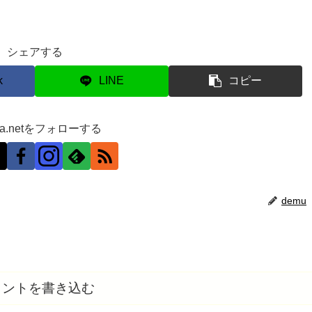
シェアする
k
LINE
コピー
ra.netをフォローする
demu
メントを書き込む