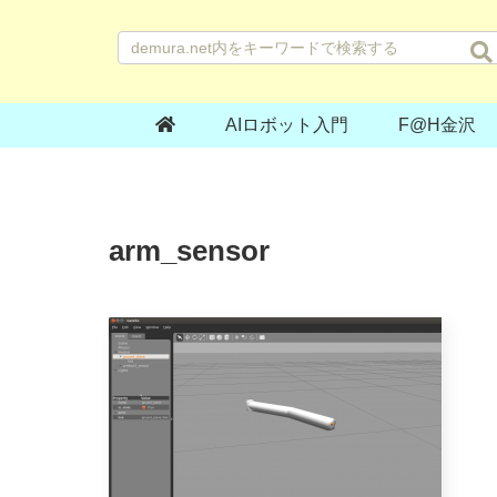
AIロボット入門
F@H金沢
arm_sensor