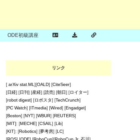
ODE初級講座
リンク
[
arXiv stat.ML
][
OALD
] [
CiteSeer
]
[
日経
] [
日刊
] [
産経
] [
読売
] [
朝日
] [
ロイター
]
[
robot digest
] [
ロボスタ
] [
TechCrunch
]
[
PC Watch
] [
ITmedia
] [
Wired
] [
Engadget
]
[
Boston
] [
NYT
] [
WBUR
] [
REUTERS
]
[
MIT]
: [
MECHE
] [
CSAIL
] [
Lib
]
[
KIT
]: [
Robotics
] [
夢考房
] [
LC
]
[
ROS
] [
ODE
] [
RoboCup
][
RoboCup Jr. 石川
]