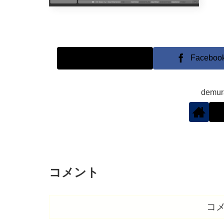
X
Faceboo
demu
コメント
コ