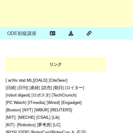
ODE初級講座
リンク
[
arXiv stat.ML
][
OALD
] [
CiteSeer
]
[
日経
] [
日刊
] [
産経
] [
読売
] [
朝日
] [
ロイター
]
[
robot digest
] [
ロボスタ
] [
TechCrunch
]
[
PC Watch
] [
ITmedia
] [
Wired
] [
Engadget
]
[
Boston
] [
NYT
] [
WBUR
] [
REUTERS
]
[
MIT]
: [
MECHE
] [
CSAIL
] [
Lib
]
[
KIT
]: [
Robotics
] [
夢考房
] [
LC
]
[
ROS
] [
ODE
] [
RoboCup
][
RoboCup Jr. 石川
]