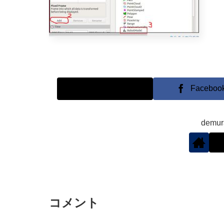
X
Faceboo
demu
コメント