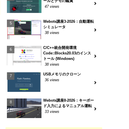
ールとデモの鑑賞
47 views
Webots講座3-2026：自動運転
シミュレータ
38 views
C/C++統合開発環境
Code::Blocks20.03のインス
トール (Windows)
38 views
USBメモリのクローン
36 views
Webots講座8-2026：キーボー
ド入力によるマニュアル運転
33 views