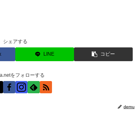
シェアする
k
LINE
コピー
ra.netをフォローする
demu