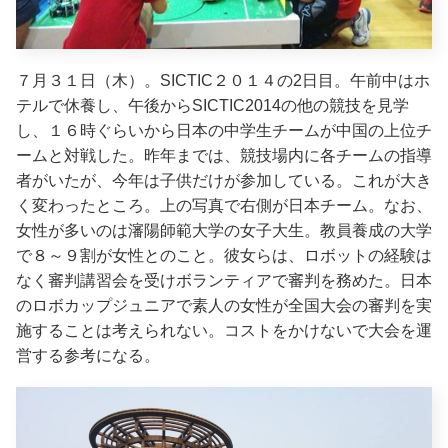
７月３１日（木）。SICTIC２０１４の2日目。午前中はホ
テルで休養し、午後からSICTIC2014の他の競技を見学
し、１６時ぐらいから日本の中学生チームが中国の上位チ
ームと対戦した。昨年までは、競技場内に各チームの指導
者がいたが、今年は子供だけが参加している。これが大き
く変わったところ。上の写真で右側が日本チーム。なお、
女性が多いのは瀋陽師範大学の女子大生。教員養成の大学
で８～９割が女性とのこと。彼女らは、ロボットの経験は
なく審判講習会を受けボランティアで審判を務めた。日本
のロボカップジュニアで素人の女性が全国大会の審判を実
施することは考えられない。コストをかけないで大会を運
営する参考になる。