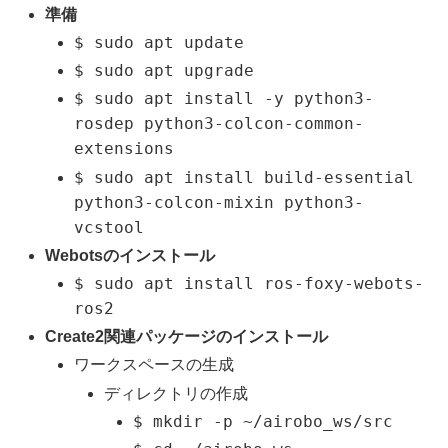
準備
$ sudo apt update
$ sudo apt upgrade
$ sudo apt install -y python3-
rosdep python3-colcon-common-
extensions
$ sudo apt install build-essential
python3-colcon-mixin python3-
vcstool
Webotsのインストール
$ sudo apt install ros-foxy-webots-
ros2
Create2関連パッケージのインストール
ワークスペースの生成
ディレクトリの作成
$ mkdir -p ~/airobo_ws/src