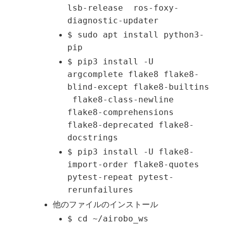
lsb-release ros-foxy-
diagnostic-updater
$ sudo apt install python3-
pip
$ pip3 install -U
argcomplete flake8 flake8-
blind-except flake8-builtins
flake8-class-newline
flake8-comprehensions
flake8-deprecated flake8-
docstrings
$ pip3 install -U flake8-
import-order flake8-quotes
pytest-repeat pytest-
rerunfailures
他のファイルのインストール
$ cd ~/airobo_ws