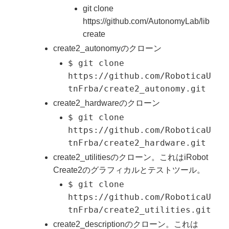
git clone
https://github.com/AutonomyLab/lib
create
create2_autonomyのクローン
$ git clone
https://github.com/RoboticaU
tnFrba/create2_autonomy.git
create2_hardwareのクローン
$ git clone
https://github.com/RoboticaU
tnFrba/create2_hardware.git
create2_utilitiesのクローン。これはiRobot
Create2のグラフィカルとテストツール。
$ git clone
https://github.com/RoboticaU
tnFrba/create2_utilities.git
create2_descriptionのクローン。これは