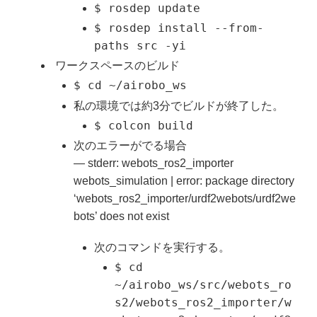
$ rosdep update
$ rosdep install --from-
paths src -yi
ワークスペースのビルド
$ cd ~/airobo_ws
私の環境では約3分でビルドが終了した。
$ colcon build
次のエラーがでる場合
— stderr: webots_ros2_importer
webots_simulation | error: package directory
‘webots_ros2_importer/urdf2webots/urdf2we
bots’ does not exist
次のコマンドを実行する。
$ cd
~/airobo_ws/src/webots_ro
s2/webots_ros2_importer/w