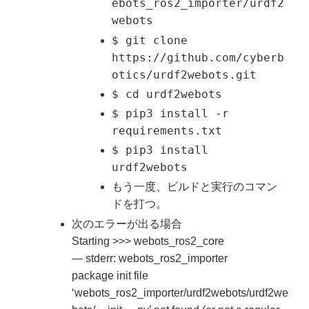
ebots_ros2_importer/urdf2
webots
$ git clone
https://github.com/cyberb
otics/urdf2webots.git
$ cd urdf2webots
$ pip3 install -r
requirements.txt
$ pip3 install
urdf2webots
もう一度、ビルドと実行のコマン
ドを打つ。
次のエラーが出る場合
Starting >>> webots_ros2_core
— stderr: webots_ros2_importer
package init file
‘webots_ros2_importer/urdf2webots/urdf2we