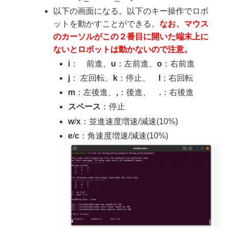
以下の画面になる。以下のキー操作でロボ
ットを動かすことができる。
なお、マウス
のカーソルがこの２番目に開いた端末上に
ないとロボットは動かないので注意。
i
： 前進、
u
：左前進、
o
：右前進
j
： 左回転、
k
：停止、
l
：右回転
m
：左後進、
,
：後進、
.
：右後進
スペース
：停止
w
/
x
：並進速度増速/減速(10%)
e
/
c
：角速度増速/減速(10%)