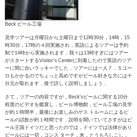
Beck ビール工場
見学ツアーは月曜日から土曜日まで12時30分，14時，15
時30分，17時の４回実施され，英語によるツアーは予約
制で14時から実施されます．我々は13時すぎにはツアー
がスタートするVisitor’s Centerに到着したので英語のツア
ーに間に合いラッキーでした．ツアーには一人７．５ユー
ロもかかるのでちょっと高めですがビール好きな方には十
分元が取れます．後で詳しく説明しましょう．
さて，ツアーの内容ですが，Beck’sビールに関する10分
程度のビデオを鑑賞し，ビール博物館，ビール工場の見学
が約１時間半，最後にお楽しみのゲス トルームによるビ
ールの試飲が約１時間です．説明を聞いていてさすがはビ
ール王国ドイツだと思ったのでは，ドイツでは法律があり
ビールには一切，コンス ターチ，米，とうもろしこし，