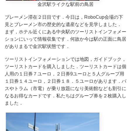
金沢駅ライクな駅前の鳥居
ブレーメン滞在２日目です．今日は，RoboCup会場の下
見とブレーメン市の歴史的な遺産などを見学しました．
まず，ホテル近くにある中央駅のツーリストインフォメー
ションにいって情報収集です．何故か今は駅の正面に鳥居
がありまるで金沢駅状態です．
ツーリストインフォメーションでは地図，ガイドブック，
ツーリストカードを購入しました．ツーリストカードは個
人用の１日券７ユーロ，２日券9ユーロと５人グループ用
１日券１４ユーロ，２日券１８．５ユーロがあります．バ
スやトラム（市電）が乗り放題になり美術館なども割引に
なるお得なカードです．私たちはグループ券を２枚購入し
ました．