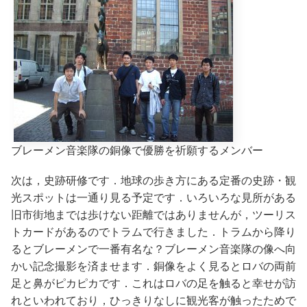
ブレーメン音楽隊の銅像で優勝を祈願するメンバー
次は，史跡研修です．地球の歩き方にある定番の史跡・観
光スポットは一通り見る予定です．いろいろな見所がある
旧市街地までは歩けない距離ではありませんが，ツーリス
トカードがあるのでトラムで行きました．トラムから降り
るとブレーメンで一番有名な？ブレーメン音楽隊の像へ向
かい記念撮影を済ませます．銅像をよく見るとロバの両前
足と鼻がピカピカです．これはロバの足を触ると幸せが訪
れといわれており，ひっきりなしに観光客が触ったためで