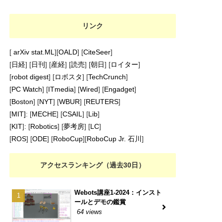
リンク
[
arXiv stat.ML
][
OALD
] [
CiteSeer
]
[
日経
] [
日刊
] [
産経
] [
読売
] [
朝日
] [
ロイター
]
[
robot digest
] [
ロボスタ
] [
TechCrunch
]
[
PC Watch
] [
ITmedia
] [
Wired
] [
Engadget
]
[
Boston
] [
NYT
] [
WBUR
] [
REUTERS
]
[
MIT]
: [
MECHE
] [
CSAIL
] [
Lib
]
[
KIT
]: [
Robotics
] [
夢考房
] [
LC
]
[
ROS
] [
ODE
] [
RoboCup
][
RoboCup Jr. 石川
]
アクセスランキング（過去30日）
Webots講座1-2024：インスト
ールとデモの鑑賞
64 views