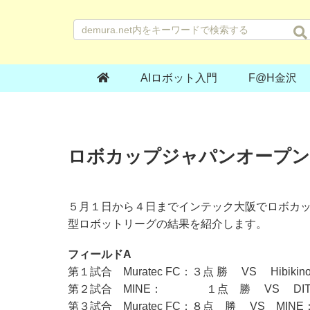
AIロボット入門
F@H金沢
ロボカップジャパンオープン
５月１日から４日までインテック大阪でロボカ
型ロボットリーグの結果を紹介します。
フィールドA
第１試合 Muratec FC：３点 勝 VS Hibikin
第２試合 MINE： １点 勝 VS DIT
第３試合 Muratec FC：８点 勝 VS MI