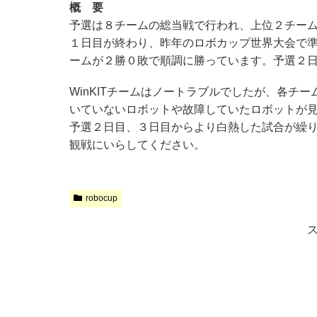
概 要
予選は８チームの総当戦で行われ、上位２チー
１日目が終わり、昨年のロボカップ世界大会で準優勝の
ームが２勝０敗で順調に勝っています。予選２
WinKITチームはノートラブルでしたが、各チ
いていないロボットや故障していたロボットが
予選２日目、３日目からより白熱した試合が繰
観戦にいらしてください。
robocup