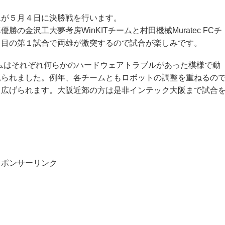
ムが５月４日に決勝戦を行います。
金沢工大夢考房WinKITチームと村田機械Muratec FCチ
日目の第１試合で両雄が激突するので試合が楽しみです。
ームはそれぞれ何らかのハードウェアトラブルがあった模様で動
見られました。例年、各チームともロボットの調整を重ねるの
り広げられます。大阪近郊の方は是非インテック大阪まで試合
スポンサーリンク