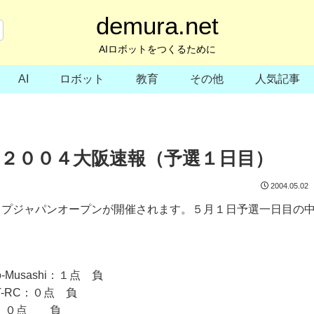
demura.net
AIロボットをつくるために
AI
ロボット
教育
その他
人気記事
２００４大阪速報（予選１日目）
2004.05.02
ップジャパンオープンが開催されます。５月１日予選一日目の
o-Musashi：１点 負
-RC：０点 負
NE：０点 負