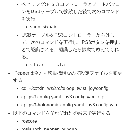
ペアリング:ＰＳ３コントローラとノートパソコ
ンをUSBケーブルで接続した後で次のコマンド
を実行
sudo sixpair
USBケーブルをPS3コントローラーから外し
て、次のコマンドを実行し、PS3ボタンを押すこ
とで認識される。認識したら振動で教えてくれ
る。
sixad --start
Pepperは全方向移動機構なので設定ファイルを変更
する
cd ~/catkin_ws/src/teleop_twist_joy/config
cp ps3.config.yaml ps3.config.yaml.org
cp ps3-holonomic.config.yaml ps3.config.yaml
以下のコマンドをそれぞれ別の端末で実行する
roscore
roslaunch pepper_bringup