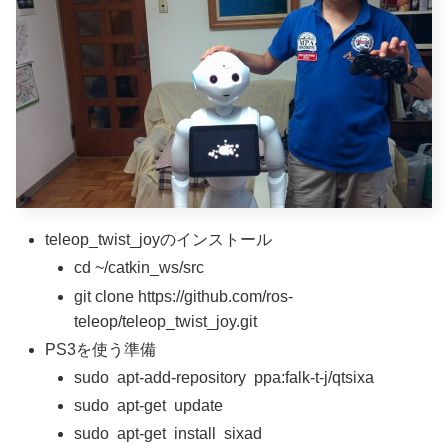
teleop_twist_joyのインストール
cd ~/catkin_ws/src
git clone https://github.com/ros-
teleop/teleop_twist_joy.git
PS3を使う準備
sudo apt-add-repository ppa:falk-t-j/qtsixa
sudo apt-get update
sudo apt-get install sixad