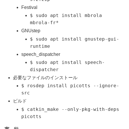
Festival
$ sudo apt install mbrola
mbrola-fr*
GNUstep
$ sudo apt install gnustep-gui-
runtime
speech_dispatcher
$ sudo apt install speech-
dispatcher
必要なファイルのインストール
$ rosdep install picotts --ignore-
src
ビルド
$ catkin_make --only-pkg-with-deps
picotts