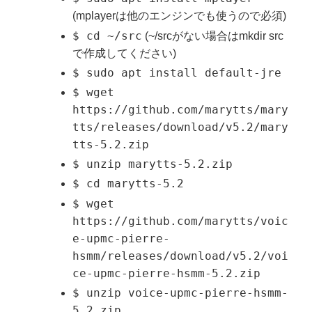
(mplayerは他のエンジンでも使うので必須)
$ cd ~/src
(~/srcがない場合はmkdir src
で作成してください)
$ sudo apt install default-jre
$ wget
https://github.com/marytts/mary
tts/releases/download/v5.2/mary
tts-5.2.zip
$ unzip marytts-5.2.zip
$ cd marytts-5.2
$ wget
https://github.com/marytts/voic
e-upmc-pierre-
hsmm/releases/download/v5.2/voi
ce-upmc-pierre-hsmm-5.2.zip
$ unzip voice-upmc-pierre-hsmm-
5.2.zip