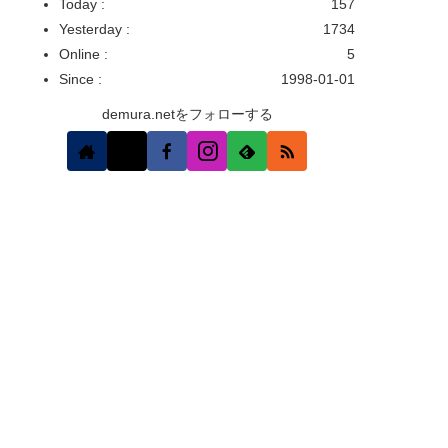
Today :
157
Yesterday :
1734
Online :
5
Since :
1998-01-01
demura.netをフォローする