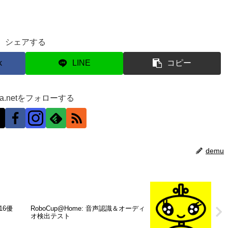
シェアする
k
LINE
コピー
ra.netをフォローする
demu
16優
RoboCup@Home: 音声認識＆オーディ
オ検出テスト