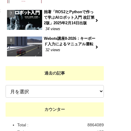
失
拙著「ROS2とPythonで作っ
て学ぶAIロボット入門 改訂第
2版」2025年2月14日出版
34 views
Webots講座8-2026：キーボー
ド入力によるマニュアル運転
32 views
過去の記事
カウンター
Total :
8864089