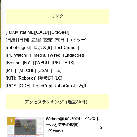
リンク
[
arXiv stat.ML
][
OALD
] [
CiteSeer
]
[
日経
] [
日刊
] [
産経
] [
読売
] [
朝日
] [
ロイター
]
[
robot digest
] [
ロボスタ
] [
TechCrunch
]
[
PC Watch
] [
ITmedia
] [
Wired
] [
Engadget
]
[
Boston
] [
NYT
] [
WBUR
] [
REUTERS
]
[
MIT]
: [
MECHE
] [
CSAIL
] [
Lib
]
[
KIT
]: [
Robotics
] [
夢考房
] [
LC
]
[
ROS
] [
ODE
] [
RoboCup
][
RoboCup Jr. 石川
]
アクセスランキング（過去30日）
Webots講座1-2024：インスト
ールとデモの鑑賞
73 views