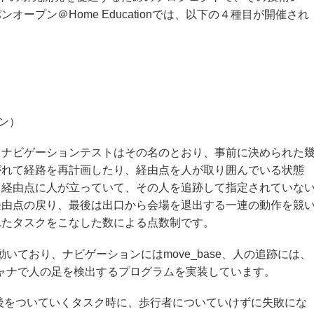
ープン＠Home Educationでは、以下の４種目が開催され
ン）
。ナビゲーションテストはその名のとおり、事前に決められた
がれて経路を再計画したり、経由点を人が取り囲んでいる状態
、経由点に人が立っていて、その人を追跡して指定されていな
経由点の戻り、最後は出口から会場を退出する一連の動作を競
れたタスクをこなした数による点数制です。
Sで動いており、ナビゲーションにはmove_base、人の追跡には、
キャナで人の足を検出するプログラムを実装しています。
の後をついていくタスク時に、歩行者についていけずに失敗にな