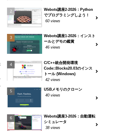
Webots講座2-2026：Python
でプログラミングしよう！
60 views
Webots講座1-2026：インスト
ールとデモの鑑賞
46 views
C/C++統合開発環境
幾
Code::Blocks20.03のインス
トール (Windows)
い
42 views
い
USBメモリのクローン
40 views
Webots講座3-2026：自動運転
シミュレータ
38 views