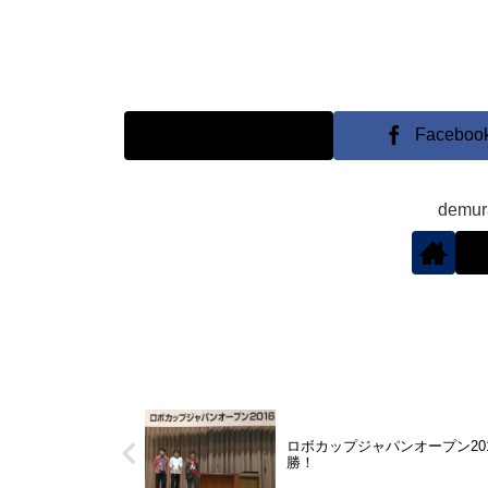
X
Faceboo
demu
ロボカップジャパンオープン20
勝！