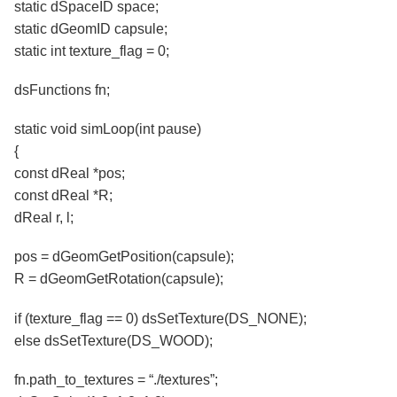
static dSpaceID space;
static dGeomID capsule;
static int texture_flag = 0;
dsFunctions fn;
static void simLoop(int pause)
{
const dReal *pos;
const dReal *R;
dReal r, l;
pos = dGeomGetPosition(capsule);
R = dGeomGetRotation(capsule);
if (texture_flag == 0) dsSetTexture(DS_NONE);
else dsSetTexture(DS_WOOD);
fn.path_to_textures = “./textures”;