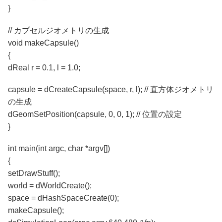
}
// カプセルジオメトリの生成
void makeCapsule()
{
dReal r = 0.1, l = 1.0;
capsule = dCreateCapsule(space, r, l); // 直方体ジオメトリ
の生成
dGeomSetPosition(capsule, 0, 0, 1); // 位置の設定
}
int main(int argc, char *argv[])
{
setDrawStuff();
world = dWorldCreate();
space = dHashSpaceCreate(0);
makeCapsule();