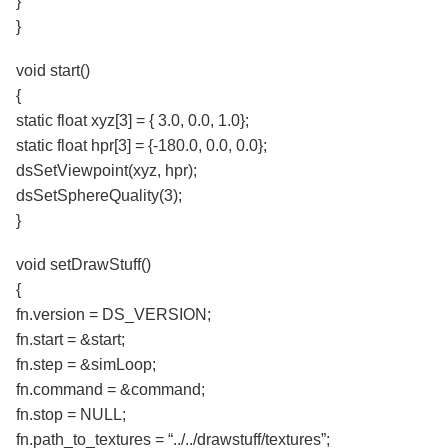
}
}
void start()
{
static float xyz[3] = { 3.0, 0.0, 1.0};
static float hpr[3] = {-180.0, 0.0, 0.0};
dsSetViewpoint(xyz, hpr);
dsSetSphereQuality(3);
}
void setDrawStuff()
{
fn.version = DS_VERSION;
fn.start = &start;
fn.step = &simLoop;
fn.command = &command;
fn.stop = NULL;
fn.path_to_textures = “../../drawstuff/textures”;