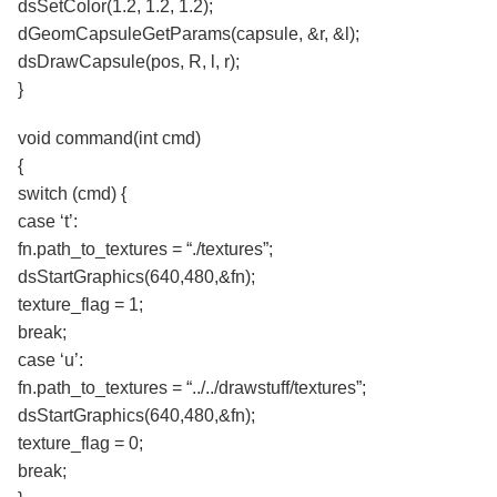
dsSetColor(1.2, 1.2, 1.2);
dGeomCapsuleGetParams(capsule, &r, &l);
dsDrawCapsule(pos, R, l, r);
}
void command(int cmd)
{
switch (cmd) {
case ‘t’:
fn.path_to_textures = “./textures”;
dsStartGraphics(640,480,&fn);
texture_flag = 1;
break;
case ‘u’:
fn.path_to_textures = “../../drawstuff/textures”;
dsStartGraphics(640,480,&fn);
texture_flag = 0;
break;