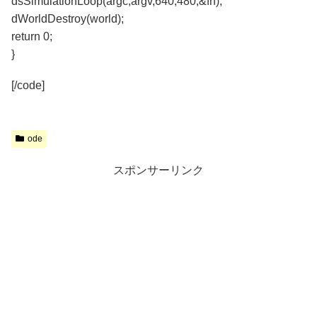
dsSimulationLoop(argc,argv,640,480,&fn);
dWorldDestroy(world);
return 0;
}
[/code]
ode
スポンサーリンク