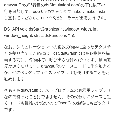
drawstuff.hの95行目のdsSimulationLoop()の下に以下の一
行を追加して、ode-0.9のフォルダでmake，make install
し直してください。ode-0.8だとエラーが出るようです。
DS_API void dsStartGraphics(int window_width, int
window_height, struct dsFunctions *fn);
なお、シミュレーション中の複数の物体に違ったテクスチ
ャを割り当てるためには、dsStartGraphics()を各物体を描
画する前に、各物体毎に呼び出さなければいけず、描画速
度が遅くなります。drawstuffのソースコードに手を加える
か、他の３Dグラフィクスライブラリを使用することをお
勧めします。
そもそもdrawstuffはテストプログラムの表示用ライブラリ
なので凝ったことはできません。その代わりにソースも短
くコードも複雑ではないのでOpenGLの勉強にもピッタリ
です。