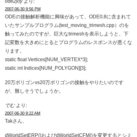
ode2joy
より:
2007-06-30 9:56 PM
ODEの接触解析機能に興味があって、ODE0.8に含まれて
いたサンプルプログラム(test_moving_trimesh.cpp）のを
触ってみたのですが、巨大なtrimeshを表示しようと、下
記変数を大きめにとるとプログラムのレスポンスが悪くな
ります。
static float Vertices[NUM_VERTEX*3];
static int Indices[NUM_POLYGON][3];
20万ポリゴンvs20万ポリゴンの接触をやりたいのです
が、難しそうでしょうか。
でむ
より:
2007-06-30 9:22 AM
Takさん、
dWorldSetERP()およびdWorldSetCFM()を変更するとシミ