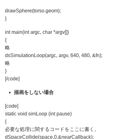
drawSphere(torso.geom);
}
int main(int argc, char *argv[])
{
略
dsSimulationLoop(argc, argv, 640, 480, &fn);
略
}
[/code]
描画をしない場合
[code]
static void simLoop (int pause)
{
必要な処理に関するコードをここに書く。
dSpaceCollide(space,0,&nearCallback);