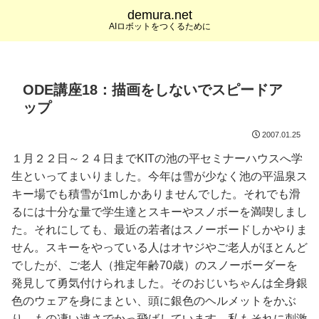
demura.net
AIロボットをつくるために
ODE講座18：描画をしないでスピードア
ップ
2007.01.25
１月２２日～２４日までKITの池の平セミナーハウスへ学
生といってまいりました。今年は雪が少なく池の平温泉ス
キー場でも積雪が1mしかありませんでした。それでも滑
るには十分な量で学生達とスキーやスノボーを満喫しまし
た。それにしても、最近の若者はスノーボードしかやりま
せん。スキーをやっている人はオヤジやご老人がほとんど
でしたが、ご老人（推定年齢70歳）のスノーボーダーを
発見して勇気付けられました。そのおじいちゃんは全身銀
色のウェアを身にまとい、頭に銀色のヘルメットをかぶ
り、もの凄い速さでかっ飛ばしています。私もそれに刺激