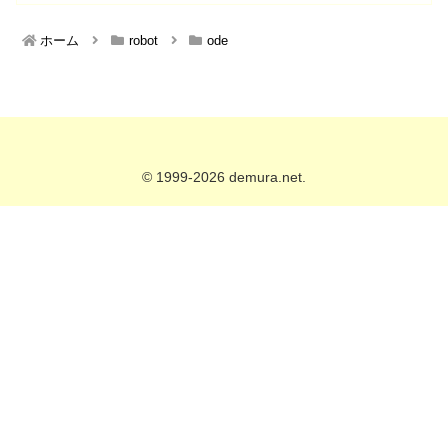
ホーム
robot
ode
© 1999-2026 demura.net.