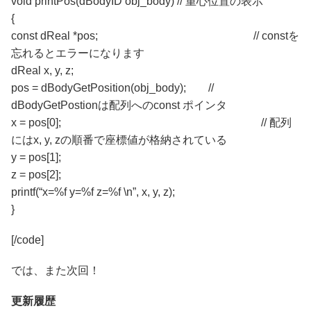
void printPos(dBodyID obj_body) // 重心位置の表示
{
const dReal *pos; // constを
忘れるとエラーになります
dReal x, y, z;
pos = dBodyGetPosition(obj_body); //
dBodyGetPostionは配列へのconst ポインタ
x = pos[0]; // 配列
にはx, y, zの順番で座標値が格納されている
y = pos[1];
z = pos[2];
printf(“x=%f y=%f z=%f \n”, x, y, z);
}
[/code]
では、また次回！
更新履歴