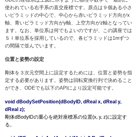
使われている右手系の直交座標です。原点は９個ある小さ
いピラミッドの中心で、中心から赤いピラミッド方向がx
軸、青いピラミッド方向がy軸、上空方向がz軸となってい
ます。なお、単位系は何でもよいのですが、この講座では
ＳＩ単位系を採用しているので、各ピラミッドは1mずつ
の間隔で並んでいます。
位置と姿勢の設定
剛体を３次元空間上に設定するためには、位置と姿勢を指
定する必要があります。姿勢は回転変換行列で決めること
ができ、ODEでも以下のAPIにより設定可能です。
void dBodySetPosition(dBodyID, dReal x, dReal y,
dReal z);
剛体dBodyIDの重心を絶対座標系の位置(x, y, z)に設定す
る。