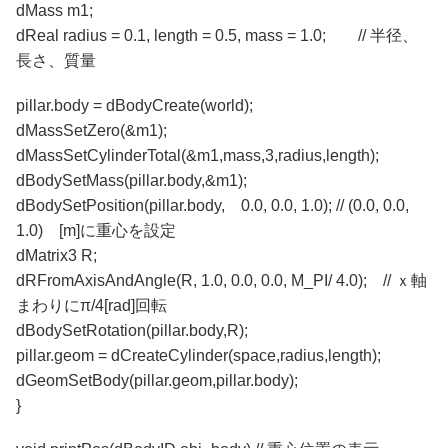
dMass m1;
dReal radius = 0.1, length = 0.5, mass = 1.0; // 半径、
長さ、質量
pillar.body = dBodyCreate(world);
dMassSetZero(&m1);
dMassSetCylinderTotal(&m1,mass,3,radius,length);
dBodySetMass(pillar.body,&m1);
dBodySetPosition(pillar.body, 0.0, 0.0, 1.0); // (0.0, 0.0,
1.0) [m]に重心を設定
dMatrix3 R;
dRFromAxisAndAngle(R, 1.0, 0.0, 0.0, M_PI/ 4.0); // ｘ軸
まわりにπ/4[rad]回転
dBodySetRotation(pillar.body,R);
pillar.geom = dCreateCylinder(space,radius,length);
dGeomSetBody(pillar.geom,pillar.body);
}