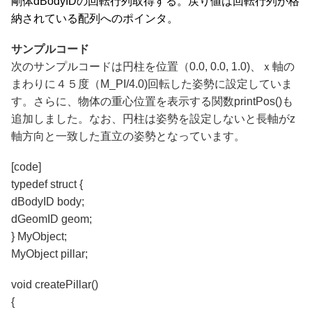
剛体dBodyIDの回転行列取得する。戻り値は回転行列が格
納されている配列へのポインタ。
サンプルコード
次のサンプルコードは円柱を位置（0.0, 0.0, 1.0)、ｘ軸の
まわりに４５度（M_PI/4.0)回転した姿勢に設定していま
す。さらに、物体の重心位置を表示する関数printPos()も
追加しました。なお、円柱は姿勢を設定しないと長軸がz
軸方向と一致した直立の姿勢となっています。
[code]
typedef struct {
dBodyID body;
dGeomID geom;
} MyObject;
MyObject pillar;
void createPillar()
{