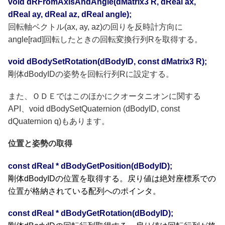
void dRFromAxisAndAngle(dMatrix3 R, dReal ax,
dReal ay, dReal az, dReal angle);
回転軸ベクトル(ax, ay, az)の回りを反時計方向に
angle[rad]回転したときの回転変換行列Rを取得する。
void dBodySetRotation(dBodyID, const dMatrix3 R);
剛体dBodyIDの姿勢を回転行列Rに設定する。
また、ＯＤＥではこのほかにクオータニオンに関する
API、void dBodySetQuaternion (dBodyID, const
dQuaternion q)もあります。
位置と姿勢の取得
const dReal * dBodyGetPosition(dBodyID);
剛体dBodyIDの位置を取得する。戻り値は絶対座標系での
位置が格納されている配列へのポインタ。
const dReal * dBodyGetRotation(dBodyID);