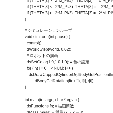
if (THETA[2] > 2*M_PI/3) THETA[2] = 2*M_PI/
if (THETA[3] < -2*M_PI/3) THETA[3] = – 2*M_PI
if (THETA[3] > 2*M_PI/3) THETA[3] = 2*M_PI/
}
// シミュレーションループ
void simLoop(int pause) {
control();
dWorldStep(world, 0.02);
// ロボットの
dsSetColor(1.0,1.0,1.0); // 色の設定
for (int i = 0; i < NUM; i++ )
dsDrawCappedCylinderD(dBodyGetPosition(link
dBodyGetRotation(link[i]), l[i], r[i]);
}
int main(int argc, char *argv[]) {
dsFunctions fn; // 描画関数
dMass mass; // 質量パラメータ