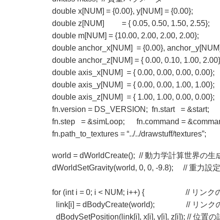
double x[NUM] = {0.00}, y[NUM] = {0.00}
double z[NUM] = { 0.05, 0.50, 1.50, 2.55};
double m[NUM] = {10.00, 2.00, 2.00, 2.00};
double anchor_x[NUM] = {0.00}, anchor_y[NUM] 
double anchor_z[NUM] = { 0.00, 0.10, 1.00, 
double axis_x[NUM] = { 0.00, 0.00, 0.00, 0.0
double axis_y[NUM] = { 0.00, 0.00, 1.00, 1.00};
double axis_z[NUM] = { 1.00, 1.00, 0.00, 0.00};
fn.version = DS_VERSION; fn.start = &start;
fn.step = &simLoop; fn.command = &comma
fn.path_to_textures = “../../drawstuff/textures”;
world = dWorldCreate(); // 動力学計算世界の生
dWorldSetGravity(world, 0, 0, -9.8); // 重力設
for (int i = 0; i < NUM; i++) { // 
link[i] = dBodyCreate(world); // リン
dBodySetPosition(link[i], x[i], y[i], z[i]); // 位