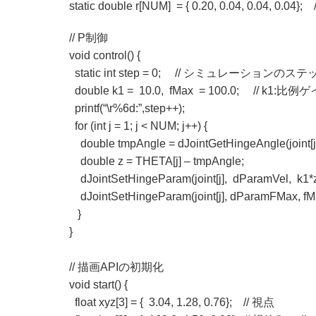
static double r[NUM] = { 0.20, 0.04, 0.04, 0.0
// P制御
void control() {
static int step = 0; // シミュレーションのス
double k1 = 10.0, fMax = 100.0; // k1:比例
printf(“\r%6d:”,step++);
for (int j = 1; j < NUM; j++) {
double tmpAngle = dJointGetHingeAngle(joint[
double z = THETA[j] – tmpAngle; /
dJointSetHingeParam(joint[j], dParamVel,
dJointSetHingeParam(joint[j], dParamFMax
}
}
// 描画APIの初期化
void start() {
float xyz[3] = { 3.04, 1.28, 0.76}; // 視点