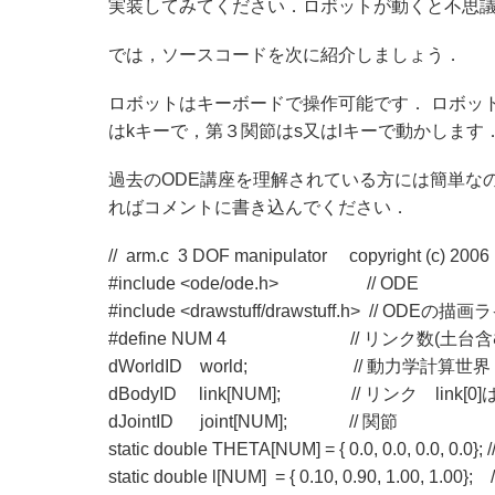
実装してみてください．ロボットが動くと不思
では，ソースコードを次に紹介しましょう．
ロボットはキーボードで操作可能です． ロボット
はkキーで，第３関節はs又はlキーで動かします
過去のODE講座を理解されている方には簡単な
ればコメントに書き込んでください．
// arm.c 3 DOF manipulator copyright (c) 200
#include <ode/ode.h> // ODE
#include <drawstuff/drawstuff.h> // ODEの
#define NUM 4 // リンク数(土台含
dWorldID world; // 動力学計算世界
dBodyID link[NUM]; // リンク link[0
dJointID joint[NUM]; // 関節
static double THETA[NUM] = { 0.0, 0.0, 0.0, 0.0
static double l[NUM] = { 0.10, 0.90, 1.00, 1.00