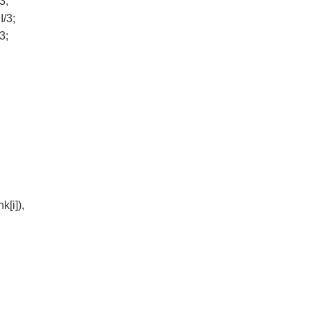
3;
/3;
3;
描画
[i]),