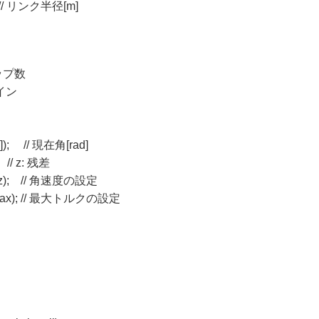
4}; // リンク半径[m]
テップ数
ゲイン
j]); // 現在角[rad]
/ z: 残差
 k1*z); // 角速度の設定
, fMax); // 最大トルクの設定