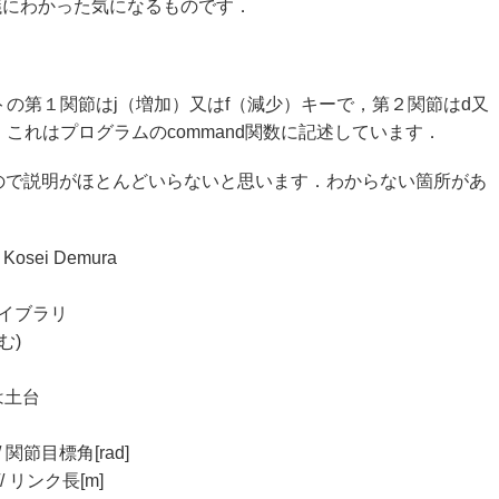
議にわかった気になるものです．
の第１関節はj（増加）又はf（減少）キーで，第２関節はd又
．これはプログラムのcommand関数に記述しています．
ので説明がほとんどいらないと思います．わからない箇所があ
6 Kosei Demura
描画ライブラリ
む)
]は土台
}; // 関節目標角[rad]
}; // リンク長[m]