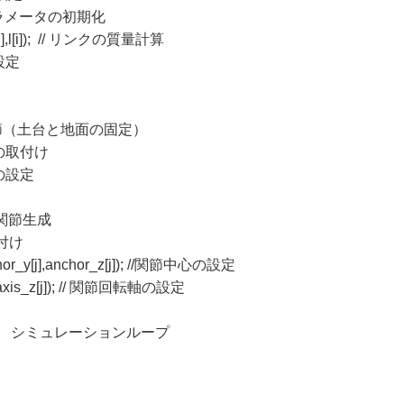
パラメータの初期化
[i],l[i]); // リンクの質量計算
の設定
; // 固定関節（土台と地面の固定）
定関節の取付け
節の設定
 ヒンジ関節生成
の取付け
nchor_y[j],anchor_z[j]); //関節中心の設定
[j], axis_z[j]); // 関節回転軸の設定
 &fn); // シミュレーションループ