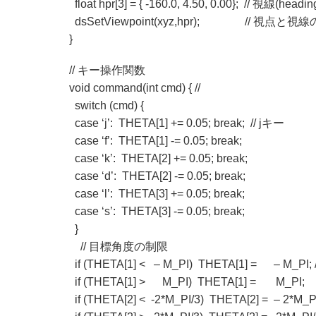
float hpr[3] = { -160.0, 4.50, 0.00}; // 視線(heading,
dsSetViewpoint(xyz,hpr); // 
}
// キー操作関数
void command(int cmd) { //
switch (cmd) {
case ‘j’: THETA[1] += 0.05; break; // jキー
case ‘f’: THETA[1] -= 0.05; break;
case ‘k’: THETA[2] += 0.05; break;
case ‘d’: THETA[2] -= 0.05; break;
case ‘l’: THETA[3] += 0.05; break;
case ‘s’: THETA[3] -= 0.05; break;
}
// 目標角度の制限
if (THETA[1] < – M_PI) THETA[1] = – M_PI
if (THETA[1] > M_PI) THETA[1] = M_PI;
if (THETA[2] < -2*M_PI/3) THETA[2] = – 2*M_PI