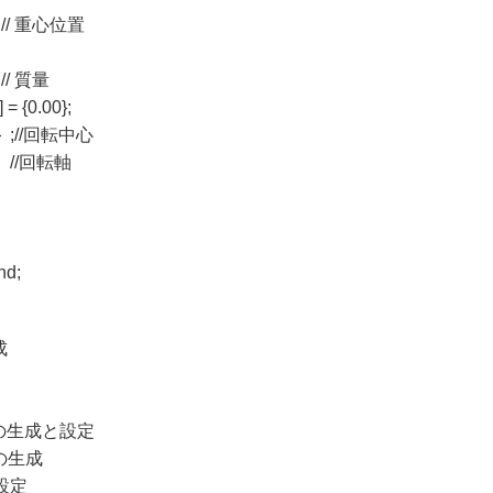
; // 重心位置
 // 質量
= {0.00};
2.00} ;//回転中心
0}; //回転軸
nd;
成
定
リンクの生成と設定
クの生成
置の設定