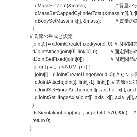
dMassSetZero(&mass); // 質量
dMassSetCappedCylinderTotal(&mass,m[i],3,r
dBodySetMass(link[i], &mass); // 質量
}
// 関節の生成と設定
joint[0] = dJointCreateFixed(world, 0)
dJointAttach(joint[0], link[0], 0); // 固
dJointSetFixed(joint[0]); // 固定関
for (int j = 1; j < NUM; j++) {
joint[j] = dJointCreateHinge(world, 0); //
dJointAttach(joint[j], link[j-1], link[j]); // 関節
dJointSetHingeAnchor(joint[j], anchor_x[j], a
dJointSetHingeAxis(joint[j], axis_x[j], axis_y
}
dsSimulationLoop(argc, argv, 640, 570,
return 0;
}