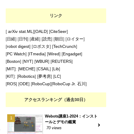
リンク
[
arXiv stat.ML
][
OALD
] [
CiteSeer
]
[
日経
] [
日刊
] [
産経
] [
読売
] [
朝日
] [
ロイター
]
[
robot digest
] [
ロボスタ
] [
TechCrunch
]
[
PC Watch
] [
ITmedia
] [
Wired
] [
Engadget
]
[
Boston
] [
NYT
] [
WBUR
] [
REUTERS
]
[
MIT]
: [
MECHE
] [
CSAIL
] [
Lib
]
[
KIT
]: [
Robotics
] [
夢考房
] [
LC
]
[
ROS
] [
ODE
] [
RoboCup
][
RoboCup Jr. 石川
]
アクセスランキング（過去30日）
Webots講座1-2024：インスト
ールとデモの鑑賞
に
70 views