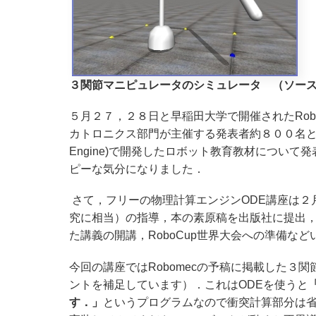
３関節マニピュレータのシミュレータ （ソースコ
５月２７，２８日と早稲田大学で開催されたRobo
カトロニクス部門が主催する発表者約８００名というマ
Engine)で開発したロボット教育教材につい
ピーな気分になりました．
さて，フリーの物理計算エンジンODE講座は２
究に相当）の指導，本の素原稿を出版社に提出，そのフ
た講義の開講，RoboCup世界大会への準備な
今回の講座ではRobomecの予稿に掲載した３
ントを補足しています）．これはODEを使うと
す．」
というプログラムなので衝突計算部分は