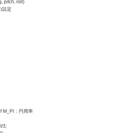
 pitch, roll)
視点と視線の設定
; // M_PI：円周率
/3;