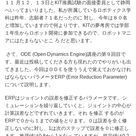
１１ 月１２、１３日とKIT推薦試験の面接委員として静岡
へいってまいりました。私が所属しているロボティクス学
科は昨年、志願者７１名だったのに 対し、今年は８０名
と増加していますので何よりです。KITの夢考房では学部
１年生からロボット開発に参加できるので、ロボットマニ
アにはたまらないとこ ろ だと思います。
さて、ODE (Open Dynamics Engine)講座の第９回目で
す。最近は投稿してくださる方も現れたのでやりがいも出
てきました。今回はＯＤＥを使ううえで覚えておかなけれ
ばならない パラメータERP (Error Reduction Parameter)
について説明します。
ERPはジョイントの誤差を修正するパラメータです。シ
ミュレーションを繰り返していくと、ジョイントの中心が
計算誤差などでずれていきます。それ を修正 するのが
ERPで０から１までの値をとります。０は誤差を全く修
正しないのに対し、1は次のステップで誤差を０に修正し
ます。推奨値は0.8から1となっ ていますが、規定値は0.2