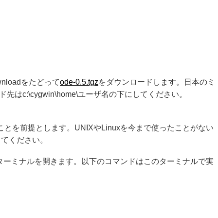
nloadをたどって
ode-0.5.tgz
をダウンロードします。日本のミ
はc:\cygwin\home\ユーザ名の下にしてください。
とを前提とします。UNIXやLinuxを今まで使ったことがない
してください。
gwinターミナルを開きます。以下のコマンドはこのターミナルで実