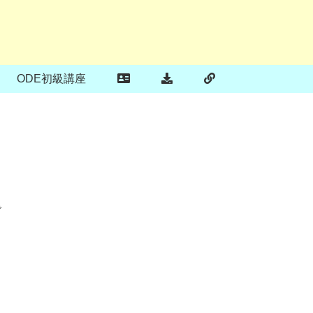
ODE初級講座
で
ク