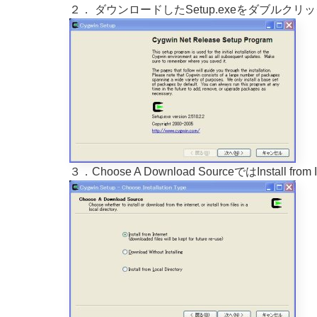
２． ダウンロードしたSetup.exeをダブル
３．Choose A Download SourceではInst