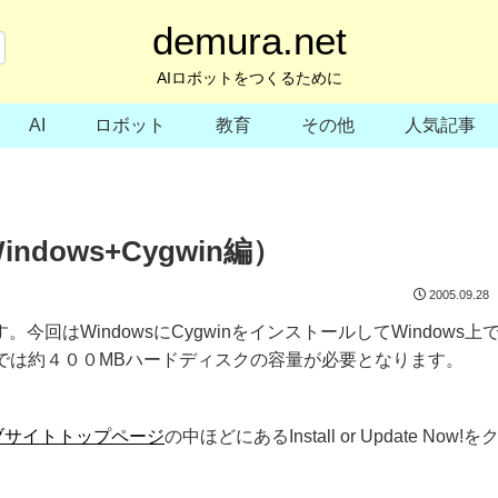
demura.net
AIロボットをつくるために
AI
ロボット
教育
その他
人気記事
dows+Cygwin編）
2005.09.28
回目です。今回はWindowsにCygwinをインストールしてWindows上
法では約４００MBハードディスクの容量が必要となります。
ェブサイトトップページ
の中ほどにあるInstall or Update Now!を