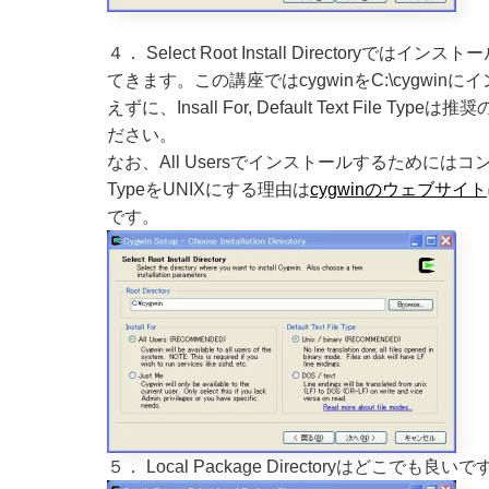
４． Select Root Install Direct
てきます。この講座ではcygwinをC:\cygwinに
えずに、Insall For, Default Text File T
ださい。
なお、All Usersでインストールするためには
TypeをUNIXにする理由は
cygwinのウェブサイト
です。
５． Local Package Directoryはどこで