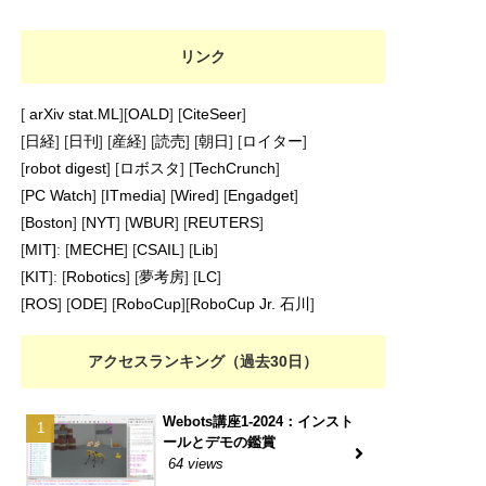
リンク
[
arXiv stat.ML
][
OALD
] [
CiteSeer
]
[
日経
] [
日刊
] [
産経
] [
読売
] [
朝日
] [
ロイター
]
[
robot digest
] [
ロボスタ
] [
TechCrunch
]
[
PC Watch
] [
ITmedia
] [
Wired
] [
Engadget
]
[
Boston
] [
NYT
] [
WBUR
] [
REUTERS
]
[
MIT]
: [
MECHE
] [
CSAIL
] [
Lib
]
[
KIT
]: [
Robotics
] [
夢考房
] [
LC
]
[
ROS
] [
ODE
] [
RoboCup
][
RoboCup Jr. 石川
]
アクセスランキング（過去30日）
Webots講座1-2024：インスト
ールとデモの鑑賞
64 views