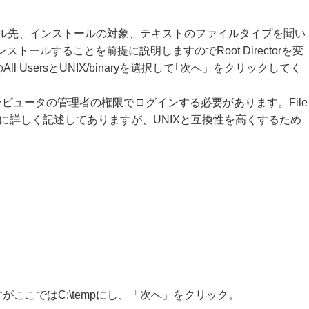
oryではインストール先、インストールの対象、テキストのファイルタイプを聞い
インストールすることを前提に説明しますのでRoot Directorを変
ypeは推奨のAll UsersとUNIX/binaryを選択して｢次へ」をクリックしてく
コンピュータの管理者の権限でログインする必要があります。File
に詳しく記述してありますが、UNIXと互換性を高くするため
も良いですがここではC:\tempにし、「次へ」をクリック。