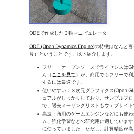
ODEで作成した３軸マニピュレータ
ODE (Open Dynamics Engine)
の特徴はなんと言
算）ということです。以下紹介します。
フリー：オープンソースでライセンスはG
ん（
ここを見て
）が、商用でもフリーで利
するには最適です。
使いやすい：３次元グラフィクス(Open
ュアルがしっかりしており、サンプルプロ
で、過去メーリングリストもウェブサイト
高速：商用のゲームエンジンなどにも使わ
ム、強化学習などの研究用に適しています
に使っていました。ただし、計算精度が高