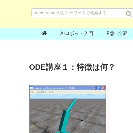
AIロボット入門
F@H金沢
ODE講座１：特徴は何？