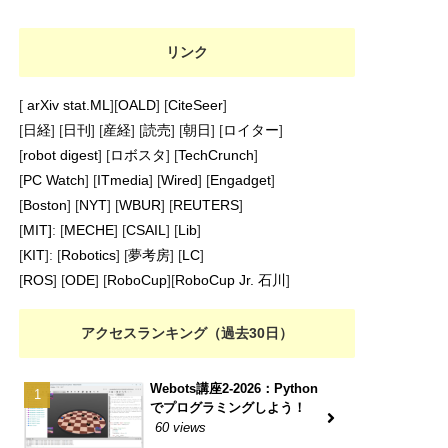
リンク
[
arXiv stat.ML
][
OALD
] [
CiteSeer
]
[
日経
] [
日刊
] [
産経
] [
読売
] [
朝日
] [
ロイター
]
[
robot digest
] [
ロボスタ
] [
TechCrunch
]
[
PC Watch
] [
ITmedia
] [
Wired
] [
Engadget
]
[
Boston
] [
NYT
] [
WBUR
] [
REUTERS
]
[
MIT]
: [
MECHE
] [
CSAIL
] [
Lib
]
[
KIT
]: [
Robotics
] [
夢考房
] [
LC
]
[
ROS
] [
ODE
] [
RoboCup
][
RoboCup Jr. 石川
]
アクセスランキング（過去30日）
Webots講座2-2026：Python
でプログラミングしよう！
60 views