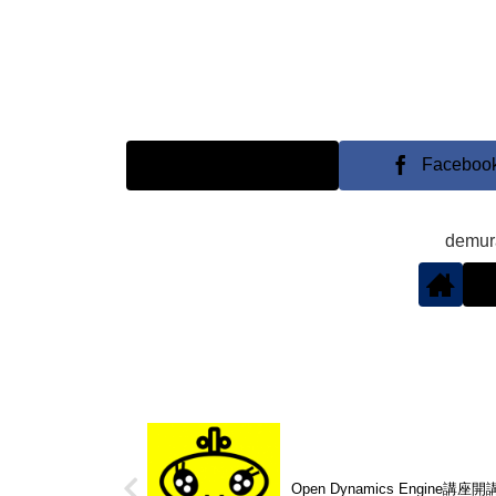
X
Faceboo
demu
Open Dynamics Engine講座開