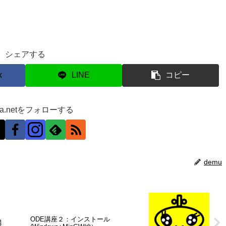
シェアする
k
LINE
コピー
ra.netをフォローする
demu
ODE講座２：インストール
講