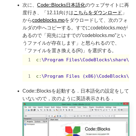
次に、
Code::Blocks日本語化
のウェブサイトに再
度行き、「12.11向けは
こちらをダウンロード
」
から
codeblocks.mo
をダウロードして、次のフォ
ルダの中へコピーする。すでにcodeblocks.moが
あるので「宛先にはすでの”codeblocks.mo”とい
うファイルが存在します」と怒られるので、
「ファイルを置き換える(R)」を選択する。
c
:
\Program Files\CodeBlocks\share\C
c
:
\Program Files (x86)\CodeBlocks\s
Code::Blocksを起動する．日本語化の設定をして
いないので，次のように英語表示される．