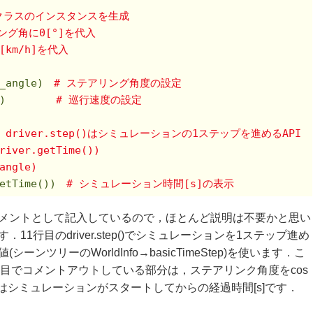
erクラスのインスタンスを生成
ング角に0[°]を代入
[km/h]を代入
r_angle)　
# ステアリング角度の設定
)        
# 巡行速度の設定
# driver.step()はシミュレーションの1ステップを進めるAPI
river.getTime())
angle)
getTime())　
# シミュレーション時間[s]の表示
メントとして記入しているので，ほとんど説明は不要かと思い
1行目のdriver.step()でシミュレーションを1ステップ進め
ツリーのWorldInfo→basicTimeStep)を使います．こ
13行目でコメントアウトしている部分は，ステアリンク角度をcos
ime()はシミュレーションがスタートしてからの経過時間[s]です．