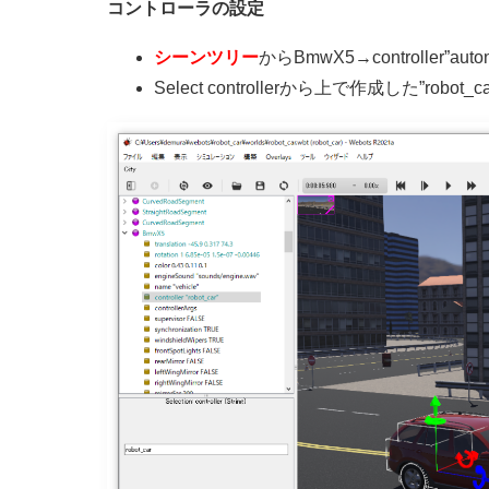
コントローラの設定
シーンツリー
からBmwX5→controller”au
Select controllerから上で作成した”rob