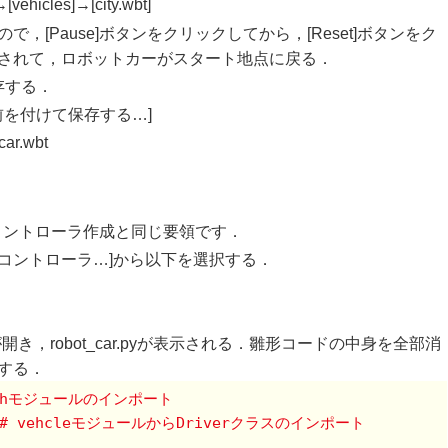
hicles]→[city.wbt]
[Pause]ボタンをクリックしてから，[Reset]ボタンをク
されて，ロボットカーがスタート地点に戻る．
存する．
前を付けて保存する…]
car.wbt
コントローラ作成と同じ要領です．
トのコントローラ…]から以下を選択する．
開き，robot_car.pyが表示される．雛形コードの中身を全部消
する．
athモジュールのインポート
# vehcleモジュールからDriverクラスのインポート