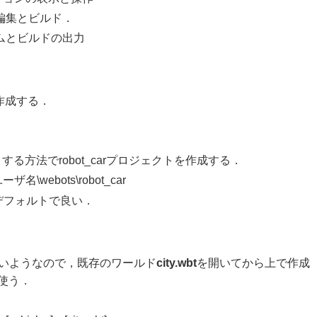
編集とビルド．
ムとビルドの出力
作成する．
る方法でrobot_carプロジェクトを作成する．
webots\robot_car
るのでデフォルトで良い．
いようなので，既存のワールド
city.wbt
を開いてから上で作成
を使う．