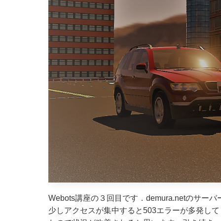
Webots講座の３回目です．demura.net
少しアクセスが集中すると503エラーが多発し