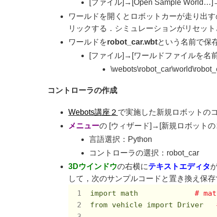
[ファイル]→[Open Sample World…]→[ve
ワールドを開くとロボットカーが走り出すので，
リックする．シミュレーションがリセット
ワールドを
robot_car.wbt
という名前で保
[ファイル]→[ワールドファイルを名
\webots\robot_car\world\robot_
コントローラの作成
Webots講座２
で実施した新規ロボットの
メニュー
の [ウィザード]→[新規ロボッ
言語選択：Python
コントローラの選択：robot_car
3Dウインドウ
の右横に
テキストエディタ
が
して，次のサンプルコードと置き換え保存
import math             
# m
from vehicle import Driver   