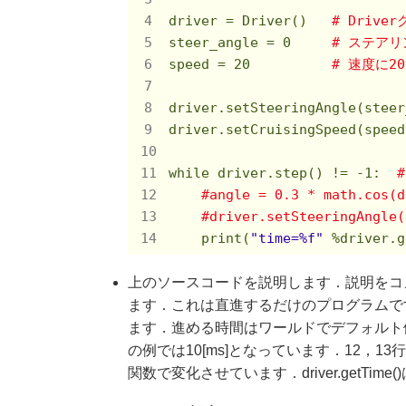
driver = Driver()   
# Driv
steer_angle = 0     
# ステアリ
speed = 20          
# 速度に20
driver.setSteeringAngle(stee
driver.setCruisingSpeed(speed
while driver.step() != -1:  
#angle = 0.3 * math.cos(d
#driver.setSteeringAngle(
    print(
"time=%f"
 %driver.
上のソースコードを説明します．説明をコ
ます．これは直進するだけのプログラムです．1
ます．進める時間はワールドでデフォルト値(シーン
の例では10[ms]となっています．12，
関数で変化させています．driver.getT