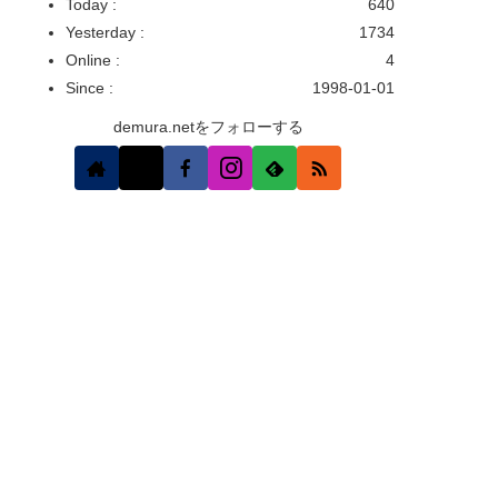
Today :
640
Yesterday :
1734
Online :
4
Since :
1998-01-01
demura.netをフォローする