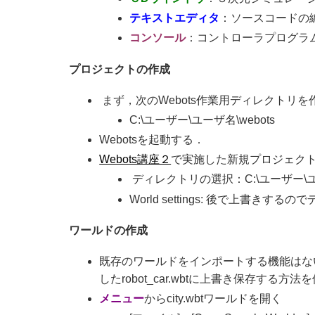
テキストエディタ
：ソースコードの
コンソール
：コントローラプログラ
プロジェクトの作成
まず，次のWebots作業用ディレクトリを
C:\ユーザー\ユーザ名\webots
Webotsを起動する．
Webots講座２
で実施した新規プロジェクトす
ディレクトリの選択：C:\ユーザー\ユーザ名\
World settings: 後で上書きす
ワールドの作成
既存のワールドをインポートする機能はな
したrobot_car.wbtに上書き保存する方法
メニュー
からcity.wbtワールドを開く