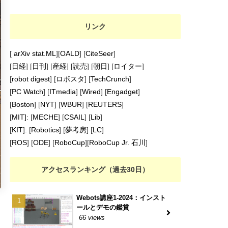
リンク
[
arXiv stat.ML
][
OALD
] [
CiteSeer
]
[
日経
] [
日刊
] [
産経
] [
読売
] [
朝日
] [
ロイター
]
[
robot digest
] [
ロボスタ
] [
TechCrunch
]
[
PC Watch
] [
ITmedia
] [
Wired
] [
Engadget
]
[
Boston
] [
NYT
] [
WBUR
] [
REUTERS
]
[
MIT]
: [
MECHE
] [
CSAIL
] [
Lib
]
[
KIT
]: [
Robotics
] [
夢考房
] [
LC
]
[
ROS
] [
ODE
] [
RoboCup
][
RoboCup Jr. 石川
]
アクセスランキング（過去30日）
Webots講座1-2024：インスト
ールとデモの鑑賞
66 views