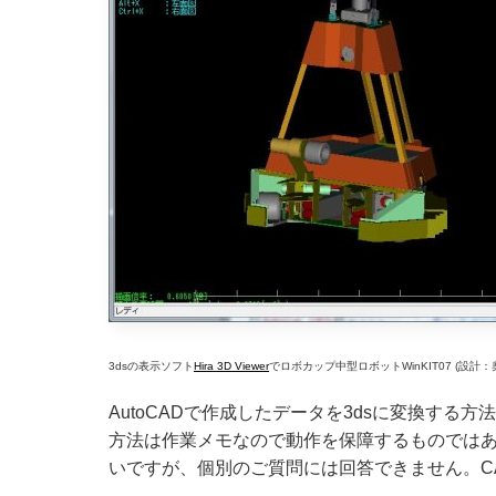
3dsの表示ソフト
Hira 3D Viewer
でロボカップ中型ロボットWinKIT07 (設
AutoCADで作成したデータを3dsに変換す
方法は作業メモなので動作を保障するものでは
いですが、個別のご質問には回答できません。C