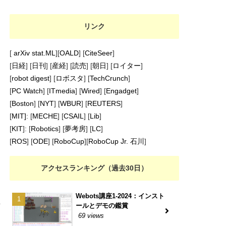
リンク
[
arXiv stat.ML
][
OALD
] [
CiteSeer
]
[
日経
] [
日刊
] [
産経
] [
読売
] [
朝日
] [
ロイター
]
[
robot digest
] [
ロボスタ
] [
TechCrunch
]
[
PC Watch
] [
ITmedia
] [
Wired
] [
Engadget
]
[
Boston
] [
NYT
] [
WBUR
] [
REUTERS
]
[
MIT]
: [
MECHE
] [
CSAIL
] [
Lib
]
[
KIT
]: [
Robotics
] [
夢考房
] [
LC
]
[
ROS
] [
ODE
] [
RoboCup
][
RoboCup Jr. 石川
]
アクセスランキング（過去30日）
Webots講座1-2024：インスト
た
ールとデモの鑑賞
69 views