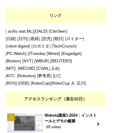
リンク
[
arXiv stat.ML
][
OALD
] [
CiteSeer
]
[
日経
] [
日刊
] [
産経
] [
読売
] [
朝日
] [
ロイター
]
[
robot digest
] [
ロボスタ
] [
TechCrunch
]
[
PC Watch
] [
ITmedia
] [
Wired
] [
Engadget
]
[
Boston
] [
NYT
] [
WBUR
] [
REUTERS
]
[
MIT]
: [
MECHE
] [
CSAIL
] [
Lib
]
[
KIT
]: [
Robotics
] [
夢考房
] [
LC
]
[
ROS
] [
ODE
] [
RoboCup
][
RoboCup Jr. 石川
]
アクセスランキング（過去30日）
Webots講座1-2024：インスト
ールとデモの鑑賞
69 views