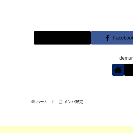
X
Faceboo
demu
ホーム
メンバ限定