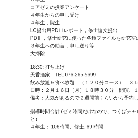
コアゼミの授業アンケート
４年生からの申し受け
４年生，院生
LC提出用PDⅢレポート，修士論文提出
PDⅢ，修士研究に使った各種ファイルを研究室
３年生への助言，申し送り等
大掃除
18:30: 打ち上げ
天香酒家 TEL 076-265-5699
飲み放題＆食べ放題 （１２０分コース） ３
日時：２月１６日（月）１８時３０分 開演、
備考：人気があるので２週間前くらいから予約
指導時間合計 (ゼミ時間だけなので、つくばチ
と）
４年生： 106時間、修士: 69 時間