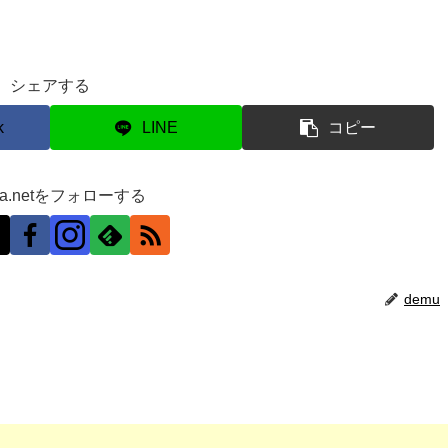
シェアする
k
LINE
コピー
ra.netをフォローする
demu