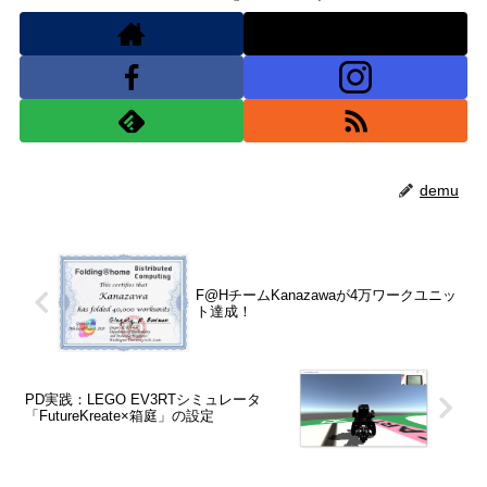
demu
F@HチームKanazawaが4万ワークユニッ
ト達成！
PD実践：LEGO EV3RTシミュレータ
「FutureKreate×箱庭」の設定