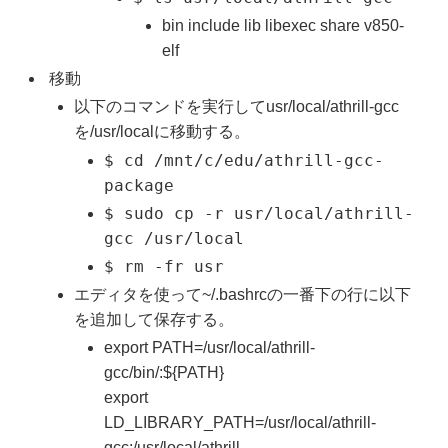
bin include lib libexec share v850-
elf
移動
以下のコマンドを実行してusr/local/athrill-gcc
を/usr/localに移動する。
$ cd /mnt/c/edu/athrill-gcc-
package
$ sudo cp -r usr/local/athrill-
gcc /usr/local
$ rm -fr usr
エディタを使って~/.bashrcの一番下の行に以下
を追加して保存する。
export PATH=/usr/local/athrill-
gcc/bin/:${PATH}
export
LD_LIBRARY_PATH=/usr/local/athrill-
gcc:/usr/local/athrill-