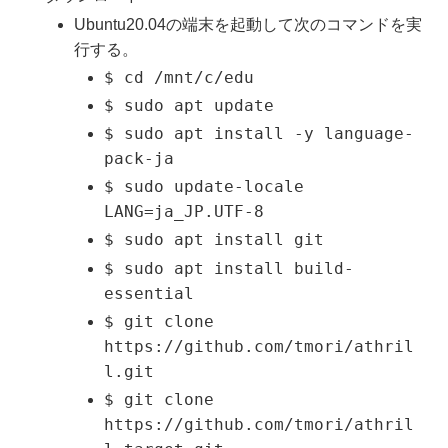
Ubuntu20.04の端末を起動して次のコマンドを実
行する。
$ cd /mnt/c/edu
$ sudo apt update
$ sudo apt install -y language-
pack-ja
$ sudo update-locale
LANG=ja_JP.UTF-8
$ sudo apt install git
$ sudo apt install build-
essential
$ git clone
https://github.com/tmori/athril
l.git
$ git clone
https://github.com/tmori/athril