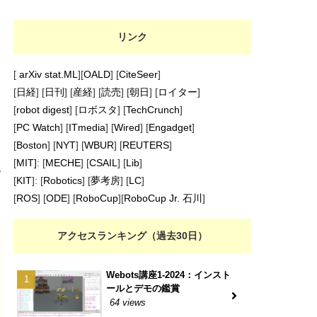
リンク
[
arXiv stat.ML
][
OALD
] [
CiteSeer
]
[
日経
] [
日刊
] [
産経
] [
読売
] [
朝日
] [
ロイター
]
[
robot digest
] [
ロボスタ
] [
TechCrunch
]
[
PC Watch
] [
ITmedia
] [
Wired
] [
Engadget
]
[
Boston
] [
NYT
] [
WBUR
] [
REUTERS
]
[
MIT]
: [
MECHE
] [
CSAIL
] [
Lib
]
あ
[
KIT
]: [
Robotics
] [
夢考房
] [
LC
]
[
ROS
] [
ODE
] [
RoboCup
][
RoboCup Jr. 石川
]
アクセスランキング（過去30日）
Webots講座1-2024：インスト
ールとデモの鑑賞
64 views