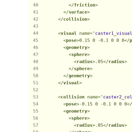
</
friction
>
</
surface
>
</
collision
>
<
visual
name
=
'caster1_visua
<
pose
>
0.15 0 -0.1 0 0 0
</
<
geometry
>
<
sphere
>
<
radius
>
.05
</
radius
>
</
sphere
>
</
geometry
>
</
visual
>
<
collision
name
=
'caster2_co
<
pose
>
-0.15 0 -0.1 0 0 0
<
<
geometry
>
<
sphere
>
<
radius
>
.05
</
radius
>