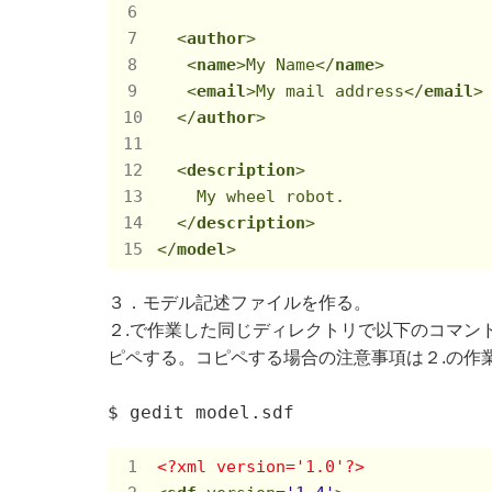
<
author
>
<
name
>
My Name
</
name
>
<
email
>
My mail address
</
email
>
</
author
>
<
description
>
    My wheel robot.

</
description
>
</
model
>
３．モデル記述ファイルを作る。
２.で作業した同じディレクトリで以下のコマン
ピペする。コピペする場合の注意事項は２.の作
$ gedit model.sdf
<?xml version='1.0'?>