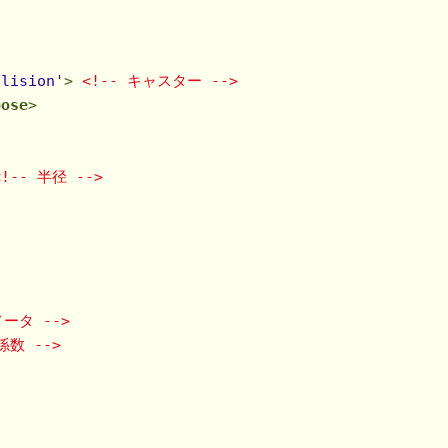
llision'
>
<!-- キャスター -->
pose
>
<!-- 半径 -->
メータ -->
係数 -->