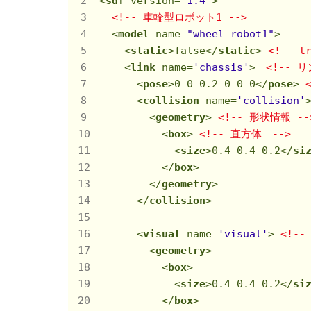
<
sdf
version
=
'1.4'
>
<!-- 車輪型ロボット1 -->
<
model
name
=
"wheel_robot1"
>
<
static
>
false
</
static
>
<!-- 
<
link
name
=
'chassis'
>
<!-- 
<
pose
>
0 0 0.2 0 0 0
</
pose
>
<
collision
name
=
'collision'
<
geometry
>
<!-- 形状情報 --
<
box
>
<!-- 直方体　-->
<
size
>
0.4 0.4 0.2
</
si
</
box
>
</
geometry
>
</
collision
>
<
visual
name
=
'visual'
>
<!--
<
geometry
>
<
box
>
<
size
>
0.4 0.4 0.2
</
si
</
box
>