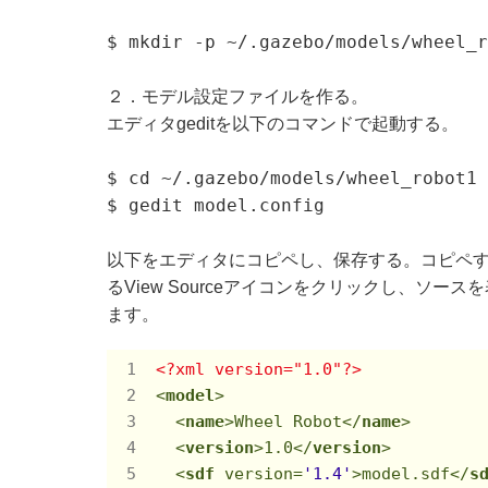
$ mkdir -p ~/.gazebo/models/wheel_r
２．モデル設定ファイルを作る。
エディタgeditを以下のコマンドで起動する。
$ cd ~/.gazebo/models/wheel_robot1
$ gedit model.config
以下をエディタにコピペし、保存する。コピペ
るView Sourceアイコンをクリックし、ソ
ます。
<?xml version="1.0"?>
<
model
>
<
name
>
Wheel Robot
</
name
>
<
version
>
1.0
</
version
>
<
sdf
version
=
'1.4'
>
model.sdf
</
s