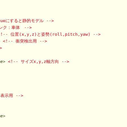
trueにすると静的モデル -->
リンク：車体　-->
<!-- 位置(x,y,z)と姿勢(roll,pitch,yaw) -->
>
<!-- 衝突検出用 -->
>
ze
>
<!-- サイズx,y,z軸方向 -->
 表示用 -->
ze
>