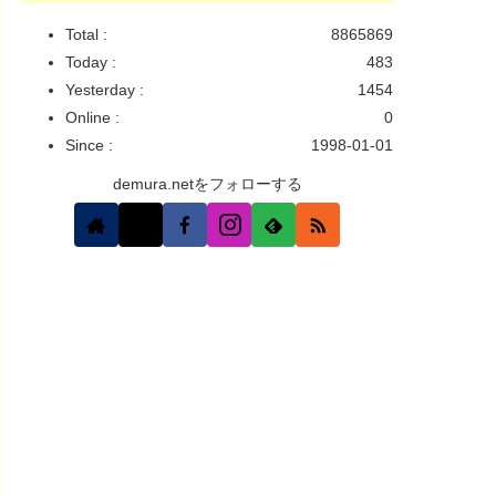
Total :
8865869
Today :
483
Yesterday :
1454
Online :
0
Since :
1998-01-01
demura.netをフォローする