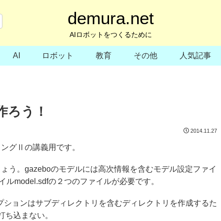
demura.net
AIロボットをつくるために
AI
ロボット
教育
その他
人気記事
を作ろう！
2014.11.27
ミングⅡの講義用です。
う。gazeboのモデルには高次情報を含むモデル設定ファイ
ァイルmodel.sdfの２つのファイルが必要です。
-pオプションはサブディレクトリを含むディレクトリを作成するた
打ち込まない。