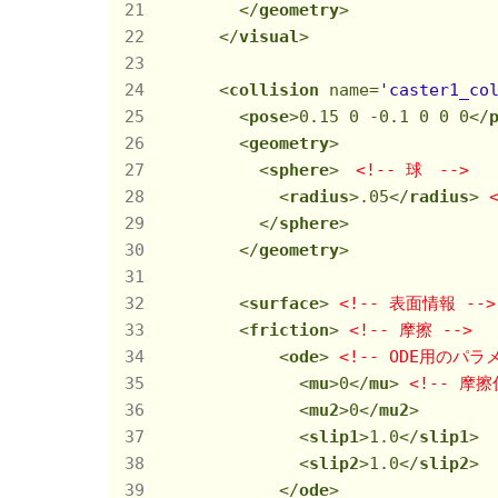
</
geometry
>
</
visual
>
<
collision
name
=
'caster1_co
<
pose
>
0.15 0 -0.1 0 0 0
</
<
geometry
>
<
sphere
>
<!-- 球　-->
<
radius
>
.05
</
radius
>
</
sphere
>
</
geometry
>
<
surface
>
<!-- 表面情報 -->
<
friction
>
<!-- 摩擦 -->
<
ode
>
<!-- ODE用のパラ
<
mu
>
0
</
mu
>
<!-- 摩擦
<
mu2
>
0
</
mu2
>
<
slip1
>
1.0
</
slip1
>
<
slip2
>
1.0
</
slip2
>
</
ode
>