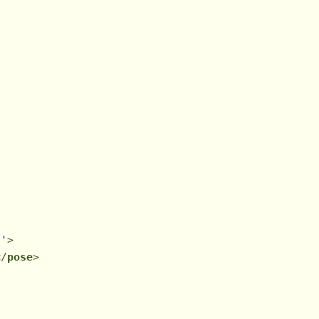
l'
>
</
pose
>