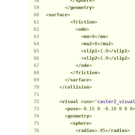
</
sphere
>
</
geometry
>
<
surface
>
<
friction
>
<
ode
>
<
mu
>
0
</
mu
>
<
mu2
>
0
</
mu2
>
<
slip1
>
1.0
</
slip1
>
<
slip2
>
1.0
</
slip2
>
</
ode
>
</
friction
>
</
surface
>
</
collision
>
<
visual
name
=
'caster2_visua
<
pose
>
-0.15 0 -0.10 0 0 0
<
geometry
>
<
sphere
>
<
radius
>
.05
</
radius
>