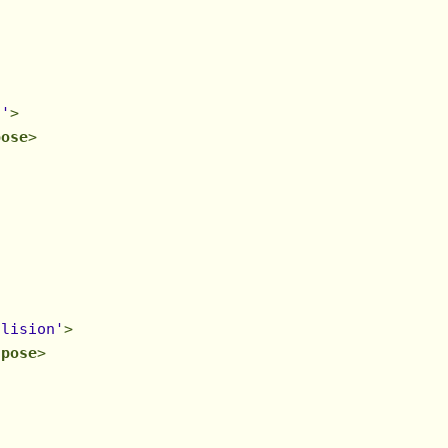
l'
>
pose
>
llision'
>
/
pose
>