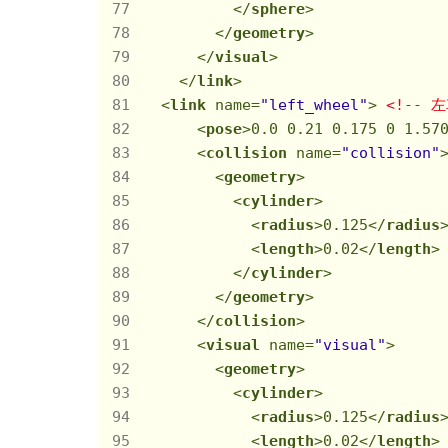
</
sphere
>
</
geometry
>
</
visual
>
</
link
>
<
link
name
=
"left_wheel"
>
<!-- 
<
pose
>
0.0 0.21 0.175 0 1.57
<
collision
name
=
"collision"
<
geometry
>
<
cylinder
>
<
radius
>
0.125
</
radius
<
length
>
0.02
</
length
>
</
cylinder
>
</
geometry
>
</
collision
>
<
visual
name
=
"visual"
>
<
geometry
>
<
cylinder
>
<
radius
>
0.125
</
radius
<
length
>
0.02
</
length
>