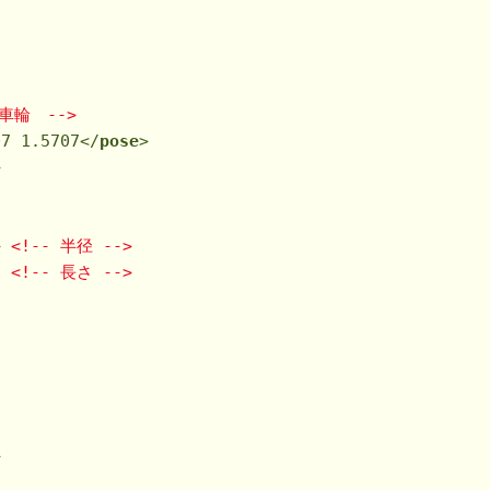
左車輪　-->
07 1.5707
</
pose
>
>
>
<!-- 半径 -->
<!-- 長さ -->
>