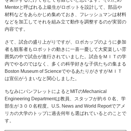
Mentorと呼ばれる上級生がロボットを設計して、部品や
材料などをあらかじめ集めておき、フレッシュマンは材料
などを加工してそれを組み立て動作を調整するのが実習の
内容です。
さて、試合の盛り上がりですが、ロボカップのように参加
者も観客者もロボットの動きに一喜一憂して大変楽しい雰
囲気の中で試合が進行されていました。試合をＭＩＴの学
内でやるのではなく、多くの科学好きな子供たちの集まる
Boston Museum of ScienceでやるあたりがさすがＭＩＴ
は宣伝がうまいなと関心しました。
ちなみにパンフレットによるとMITのMechanical
Engineering Departmentは教員、スタッフが約６０名、学
部生が３００名程度。U.S. News and World Reportでアメ
リカの大学のトップに過去何年も選ばれているとのことで
す。