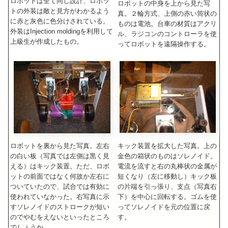
ロボットは全て同じ設計、ロボッ
ロボットの中身を上から見た写
トの外装は敵と見方がわかるよう
真。２輪方式、上側の赤い筒状の
に赤と灰色に色分けされている。
ものは電池。台車の材質はアクリ
外装はInjection moldingを利用して
ル、ラジコンのコントローラを使
上級生が作成したもの。
ってロボットを遠隔操作する。
キック装置を拡大した写真。上の
ロボットを裏から見た写真。左右
金色の箱状のものはソレノイド。
の白い板（写真では左側は黒く見
電流を流すと右の丸棒状の金属が
える）はキック装置。ただ、ロボ
短くなり（左に移動し）キック板
ットの前面ではなく何故か左右に
の片端を引っ張り、支点（写真右
ついていたので、試合では有効に
下）を中心に回転する。ゴムを使
使われていなかった。右写真に示
ってソレノイドを元の位置に戻
すソレノイドのストロークが短い
す。
のでやむをえないといったところ
でしょうか。