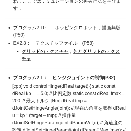
ね．ここでは，ミュレーションの再実行法を学びま
す．
プログラム2.10： ホッピングロボット，描画無版
(P50)
EX2.8： テクスチャファイル (P53)
グリッドのテクスチャ
，
芝とグリッドのテクス
チャ
プログラム2.1： ヒンジジョイントの制御(P32)
[cpp] void controlHinge(dReal target) { static const
dReal kp = 5.0; // 比例定数 static const dReal fmax =
200; // 最大トルク [Nm] dReal tmp =
dJointGetHingeAngle(joint); // 現在の角度を取得 dReal
u = kp * (target – tmp); // 操作量
dJointSetHingeParam(joint,dParamVel,u); // 角速度の
設定 dJointSetHingeParam(joint,dParamFMax,fmax); //