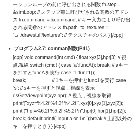
ーションループの前に呼び出される関数 fn.step =
&simLoop; // ステップ毎に呼びだされる関数のアドレ
ス fn.command = &command; // キー入力により呼び出
される関数のアドレス fn.path_to_textures =
"../../drawstuff/textures"; // テクスチャのパス } [/cpp]
プログラム2.7: comman関数(P41)
[cpp] void command(int cmd) { float xyz[3],hpr[3]; // 視
点,視線 switch (cmd) { case ‘a’:funcA(); break; // aキー
を押すとfuncAを実行 case ‘1’:func1();
break; // 1キーを押すとfunc1を実行 case
‘s’: // sキーを押すと視点，視線を表示
dsGetViewpoint(xyz,hpr); // 視点，視線を取得
printf("xyz=%4.2f %4.2f %4.2f ",xyz[0],xyz[1],xyz[2]);
printf("hpr=%6.2f %6.2f %5.2f \n",hpr[0],hpr[1],hpr[2]);
break; default:printf("Input a or 1\n");break;// 上記以外の
キーを押すとき } } [/cpp]