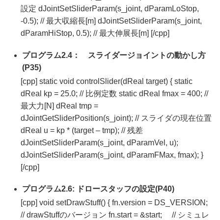
設定 dJointSetSliderParam(s_joint, dParamLoStop,
-0.5); // 最大収縮長[m] dJointSetSliderParam(s_joint,
dParamHiStop, 0.5); // 最大伸展長[m] [/cpp]
プログラム2.4： スライダージョイントの動かし方
(P35)
[cpp] static void controlSlider(dReal target) { static
dReal kp = 25.0; // 比例定数 static dReal fmax = 400; //
最大力[N] dReal tmp =
dJointGetSliderPosition(s_joint); // スライダの現在位置
dReal u = kp * (target – tmp); // 残差
dJointSetSliderParam(s_joint, dParamVel, u);
dJointSetSliderParam(s_joint, dParamFMax, fmax); }
[/cpp]
プログラム2.6: ドロースタッフの設定(P40)
[cpp] void setDrawStuff() { fn.version = DS_VERSION;
// drawStuffのバージョン fn.start = &start; // シミュレ