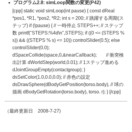
プログラム2.8: simLoop関数の変更(P42)
[cpp] static void simLoop(int pause) { const dReal
*pos1, *R1, *pos2, *R2; int s = 200; // 跳躍する周期(ス
テップ) if (!pause) { // 一時停止 STEPS++; // ステップ
数 printf("STEPS:%4d\n",STEPS); if ((0 <= (STEPS %
s)) && ((STEPS % s) <= 10)) controlSlider(0.5); else
controlSlider(0.0);
dSpaceCollide(space,0,&nearCallback); // 衝突検
出計算 dWorldStep(world,0.01); // 1ステップ進める
dJointGroupEmpty(contactgroup); }
dsSetColor(1.0,0.0,0.0); // 赤色の設定
dsDrawSphere(dBodyGetPosition(torso.body), // 球の
描画 dBodyGetRotation(torso.body), torso. r); } [/cpp]
（最終更新日 2008-7-27)