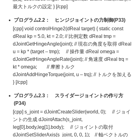
最大トルクの設定 } [/cpp]
プログラム2.2： ヒンジジョイントの力制御(P33)
[cpp] void controlHinge2(dReal target) { static const
dReal kp = 5.0, kt = 2.0; // 比例定数 dReal tmp =
dJointGetHingeAngle(joint); // 現在の角度を取得 dReal
u = kp * (target – tmp); // 操作量 dReal omega =
dJointGetHingeAngleRate(joint); // 角速度 dReal trq =
kt * omega; // 摩擦トルク
dJointAddHingeTorque(joint, u – trq); // トルクを加える
} [/cpp]
プログラム2.3： スライダージョイントの作り方
(P34)
[cpp] s_joint = dJointCreateSlider(world, 0); // ジョイ
ントの生成 dJointAttach(s_joint,
leg[0].body,leg[1].body); // ジョイントの取付
dJointSetSliderAxis(s_joint, 0, 0, 1); // 軸ベクトルの