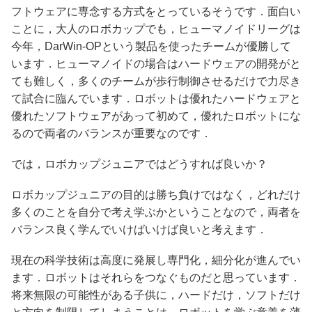
フトウェアに専念する方式をとっているそうです．面白い
ことに，大人のロボカップでも，ヒューマノイドリーグは
今年，DarWin-OPという製品を使ったチームが優勝して
います．ヒューマノイドの場合はハードウェアの開発がと
ても難しく，多くのチームが歩行制御させるだけで力尽き
て試合に臨んでいます．ロボットは優れたハードウェアと
優れたソフトウェアがあって初めて，優れたロボットにな
るので両者のバランスが重要なのです．
では，ロボカップジュニアではどうすれば良いか？
ロボカップジュニアの目的は勝ち負けではなく，どれだけ
多くのことを自分で考え学ぶかということなので，両者を
バランス良く学んでいけばいけば良いと考えます．
現在の科学技術は高度に発展し専門化，細分化が進んでい
ます．ロボットはそれらをつなぐものだと思っています．
将来無限の可能性がある子供に，ハードだけ，ソフトだけ