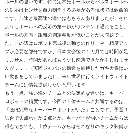
ルールの違いです。特に定常光ボールからパルスボールへ
の対応はセンサを自力制作する必要がある現状では致命的
です。加速と最高速の違いはもちろんありましたが、それ
よりもボールへの反応の第一歩がワンテンポ遅れること、
ボールの方向・距離の判定精度が低いことが大問題でし
た。この辺はロボット完成後に動きの作りこみ・精度アッ
プが必要な部分ですが、日本大会後の１カ月では時間が足
りません。時間があればもう少し肉薄できたかもしれませ
んが．．．（実際ジャパンの構造を維持したガキ大将はい
い動きをしていました）。来年世界に行くライトウェイト
チームには情報提供したいと思います。
もう一点、強い海外チームとの決定的な違いは、キーパー
ロボットの精度です。今回の上位チームに共通するのは、
「ほぼ完璧なキーパーロボットがいた」ことです。予選９
試合で失点わずか２点とか。キーパーが弱いチームからは
得点できても、上位チームからはそれなりのキック装備が