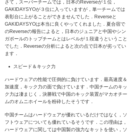
さて，スーパーチームでは，日本のReverseが１位，
GAKIDAYSYOが３位に入っていますが，単一チームでは
表彰台に上がることができませんでした．Reverseと
GAKIDAYSYOは本当に良くやってくれました．夏合宿で
のReverseの報告によると，日本のジュニアと中国やシン
ガポールのトップチームとはレベルが１段違うということ
でした．Reverseの分析によると次の点で日本が劣ってい
ます．
スピード＆キック力
ハードウェアの性能で圧倒的に負けています．最高速度＆
加速度，キック力の面で負けています．中国チームのキッ
ク力は凄まじく，決勝戦で中国のキック装置がマカオチー
ムのオムニホイールを粉砕したそうです．
中国チームはハードウェアが優れているだけではなく，ソ
フトウェアについても優れているそうです．この理由は，
ハードウェアに関しては中国製の強力なキットを使い，ソ