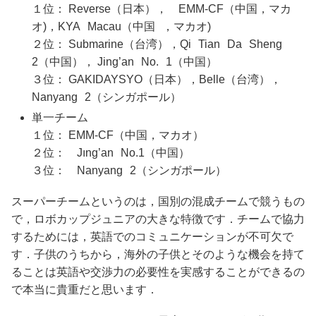
１位： Reverse（日本）， EMM‐CF（中国，マカ
オ)，KYA Macau（中国 ，マカオ)
２位： Submarine（台湾），Qi Tian Da Sheng
2（中国）， Jing’an No. 1（中国）
３位： GAKIDAYSYO（日本），Belle（台湾），
Nanyang 2（シンガポール）
単一チーム
１位： EMM‐CF（中国，マカオ）
２位： Jıng’an No.1（中国）
３位： Nanyang 2（シンガポール）
スーパーチームというのは，国別の混成チームで競うもの
で，ロボカップジュニアの大きな特徴です．チームで協力
するためには，英語でのコミュニケーションが不可欠で
す．子供のうちから，海外の子供とそのような機会を持て
ることは英語や交渉力の必要性を実感することができるの
で本当に貴重だと思います．