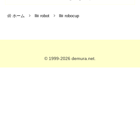
ホーム
robot
robocup
© 1999-2026 demura.net.