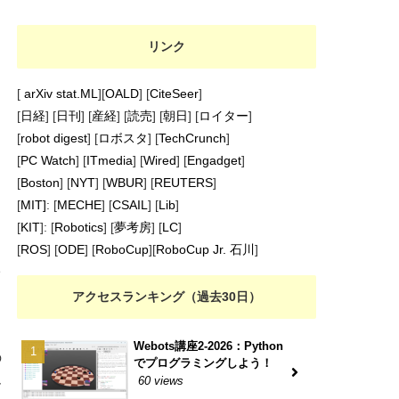
リンク
[
arXiv stat.ML
][
OALD
] [
CiteSeer
]
[
日経
] [
日刊
] [
産経
] [
読売
] [
朝日
] [
ロイター
]
[
robot digest
] [
ロボスタ
] [
TechCrunch
]
[
PC Watch
] [
ITmedia
] [
Wired
] [
Engadget
]
[
Boston
] [
NYT
] [
WBUR
] [
REUTERS
]
[
MIT]
: [
MECHE
] [
CSAIL
] [
Lib
]
[
KIT
]: [
Robotics
] [
夢考房
] [
LC
]
[
ROS
] [
ODE
] [
RoboCup
][
RoboCup Jr. 石川
]
オ
アクセスランキング（過去30日）
Webots講座2-2026：Python
の
でプログラミングしよう！
ん
60 views