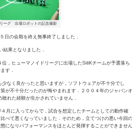
リーグ 出場ロボットの記念撮影
ら５日の会期を終え無事終了しました．
しい結果となりました．
４位，ヒューマノイドリーグに出場したSitiKチームが予選落ち
います．
障も少なく良かったと思いますが，ソフトウェアが不十分でし
対策が不十分だったのが悔やまれます．２００４年のジャパン
め敗れた経験が生かされていません．
のが４月に入ってからで，試合を想定したチームとしての動作確
と比べて悪くなっていました．そのため，立てつけの悪い今回
状態になりパフォーマンスをほとんど発揮することができませ