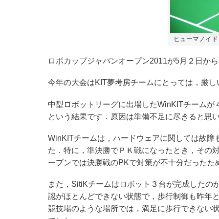
ヒューマノイド
ロボカップジャパンオープン2011が5月２日か
今年の大会はKIT夢考房チームにとっては，厳
中型ロボットリーグに出場したWinKITチームが
という結果です．原因は準備不足に尽きると思
WinKITチームは，ハードウェアに関しては故
た．特に，準決勝でＰＫ戦になったとき，その
ープンでは決勝戦のPKで対策が不十分だったた
また，SitiKチームはロボット３台が完成した
認がほとんどできない状態で，歩行制御も昨年
競技場のような場所では，満足に歩行できない