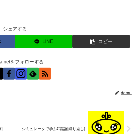
シェアする
k
LINE
コピー
ra.netをフォローする
demu
]
シミュレータで学ぶC言語[繰り返し]