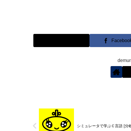
X
Faceboo
demu
シミュレータで学ぶＣ言語 [分岐