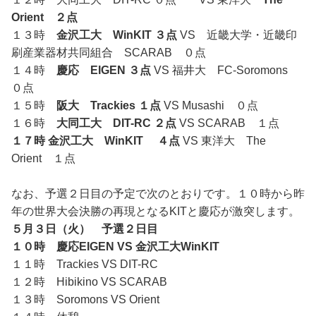
Orient ２点
１３時
金沢工大 WinKIT ３点
VS 近畿大学・近畿印
刷産業器材共同組合 SCARAB ０点
１４時
慶応 EIGEN ３点
VS 福井大 FC-Soromons
０点
１５時
阪大 Trackies １点
VS Musashi ０点
１６時
大同工大 DIT-RC ２点
VS SCARAB １点
１７時
金沢工大 WinKIT ４点
VS 東洋大 The
Orient １点
なお、予選２日目の予定で次のとおりです。１０時から昨
年の世界大会決勝の再現となるKITと慶応が激突します。
５月３日（火） 予選２日目
１０時 慶応EIGEN VS 金沢工大WinKIT
１１時 Trackies VS DIT-RC
１２時 Hibikino VS SCARAB
１３時 Soromons VS Orient