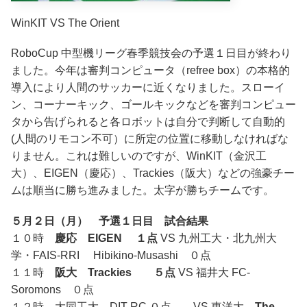
WinKIT VS The Orient
RoboCup 中型機リーグ春季競技会の予選１日目が終わり
ました。今年は審判コンピュータ（refree box）の本格的
導入により人間のサッカーに近くなりました。スローイ
ン、コーナーキック、ゴールキックなどを審判コンピュー
タから告げられると各ロボットは自分で判断して自動的
(人間のリモコン不可）に所定の位置に移動しなければな
りません。これは難しいのですが、WinKIT（金沢工
大）、EIGEN（慶応）、Trackies（阪大）などの強豪チー
ムは順当に勝ち進みました。太字が勝ちチームです。
５月２日（月） 予選１日目 試合結果
１０時
慶応 EIGEN １点
VS 九州工大・北九州大
学・FAIS-RRI Hibikino-Musashi ０点
１１時
阪大 Trackies ５点
VS 福井大 FC-
Soromons ０点
１２時 大同工大 DIT-RC ０点 VS 東洋大
The