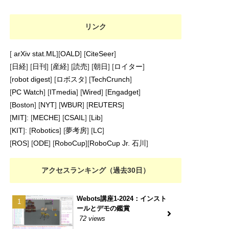
リンク
[
arXiv stat.ML
][
OALD
] [
CiteSeer
]
[
日経
] [
日刊
] [
産経
] [
読売
] [
朝日
] [
ロイター
]
[
robot digest
] [
ロボスタ
] [
TechCrunch
]
[
PC Watch
] [
ITmedia
] [
Wired
] [
Engadget
]
[
Boston
] [
NYT
] [
WBUR
] [
REUTERS
]
[
MIT]
: [
MECHE
] [
CSAIL
] [
Lib
]
[
KIT
]: [
Robotics
] [
夢考房
] [
LC
]
[
ROS
] [
ODE
] [
RoboCup
][
RoboCup Jr. 石川
]
アクセスランキング（過去30日）
Webots講座1-2024：インスト
ールとデモの鑑賞
72 views
ュ