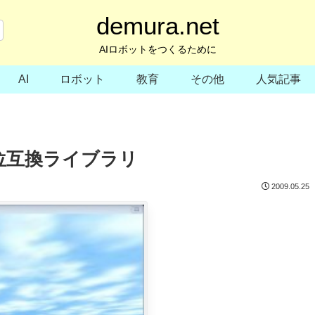
demura.net
AIロボットをつくるために
AI
ロボット
教育
その他
人気記事
uff上位互換ライブラリ
2009.05.25