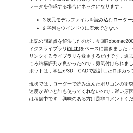
レータを作成する場合にネックになります．
３次元モデルファイルを読み込むローダー
文字列をウインドウに表示できない
上記の問題点を解決したのが，今回Robomec200
ィクスライブラリ
irrlicht
をベースに書きました．
リンクするライブラリを変更するだけです．過
ころ結構評判が良かったので，勇気付けられま
ボットは，学生が3D CADで設計したロボカ
現状では，ローダーで読み込んたポリゴンの衝
速度が遅いと誰も使ってくれないので，遅い原
は考慮中です．興味のある方は是非コメントく