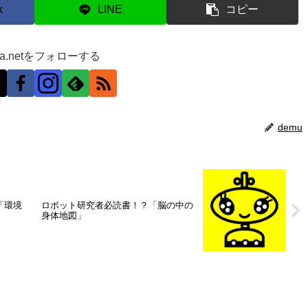
k
LINE
コピー
ra.netをフォローする
demu
ル「環境
ロボット研究者必読書！？「脳の中の
身体地図」