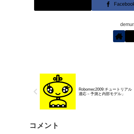
X
Faceboo
demu
Robomec2009:チュートリア
適応－予測と内部モデル」
コメント