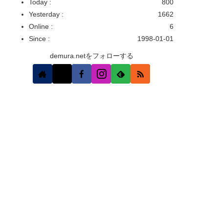
Today :
800
Yesterday :
1662
Online :
6
Since :
1998-01-01
demura.netをフォローする