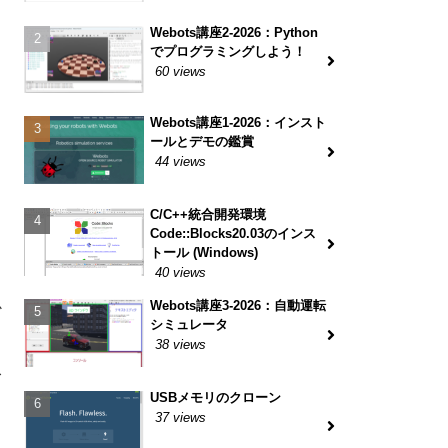
Webots講座2-2026：Python
でプログラミングしよう！
60 views
Webots講座1-2026：インスト
ールとデモの鑑賞
44 views
と
ロ
C/C++統合開発環境
Code::Blocks20.03のインス
トール (Windows)
40 views
，
Webots講座3-2026：自動運転
か
シミュレータ
38 views
む
USBメモリのクローン
37 views