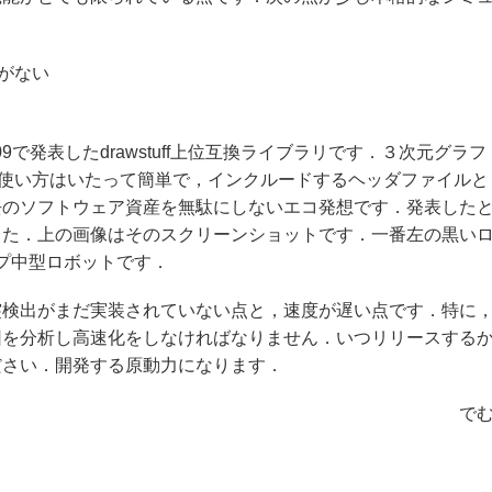
がない
9で発表したdrawstuff上位互換ライブラリです．３次元グラフ
使い方はいたって簡単で，インクルードするヘッダファイルと
去のソフトウェア資産を無駄にしないエコ発想です．発表した
した．上の画像はそのスクリーンショットです．一番左の黒い
ップ中型ロボットです．
突検出がまだ実装されていない点と，速度が遅い点です．特に
因を分析し高速化をしなければなりません．いつリリースする
ださい．開発する原動力になります．
で