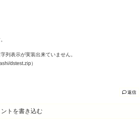
す。
まだ文字列表示が実装出来ていません。
shi/dstest.zip）
返信
メントを書き込む