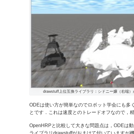
drawstuff上位互換ライブラリ：シドニー嬢（右
ODEは使い方が簡単なのでロボット学会にも多
とです．これは速度とのトレードオフなので，精度
OpenHRPと比較して大きな問題点は，ODE
ライブラリdrawstuffがおまけて付いていま