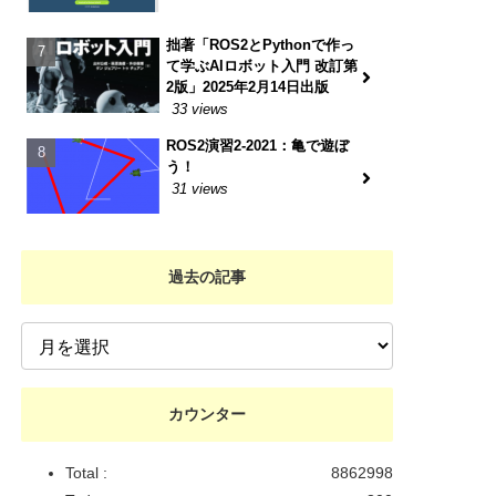
拙著「ROS2とPythonで作っ
て学ぶAIロボット入門 改訂第
2版」2025年2月14日出版
33 views
ROS2演習2-2021：亀で遊ぼ
う！
31 views
過去の記事
カウンター
Total :
8862998