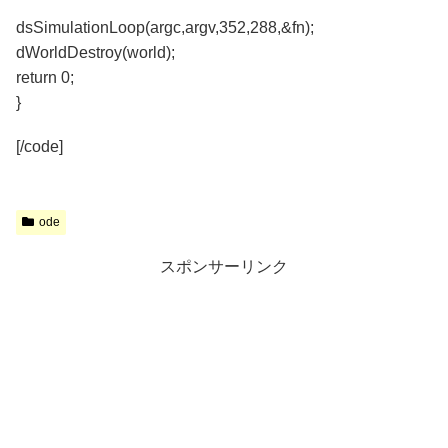
dsSimulationLoop(argc,argv,352,288,&fn);
dWorldDestroy(world);
return 0;
}
[/code]
ode
スポンサーリンク