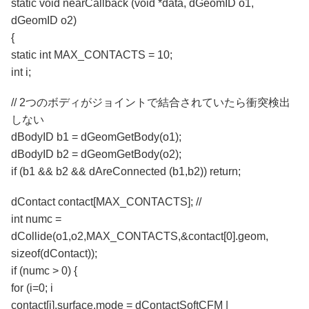
static void nearCallback (void *data, dGeomID o1,
dGeomID o2)
{
static int MAX_CONTACTS = 10;
int i;
// 2つのボディがジョイントで結合されていたら衝突検出
しない
dBodyID b1 = dGeomGetBody(o1);
dBodyID b2 = dGeomGetBody(o2);
if (b1 && b2 && dAreConnected (b1,b2)) return;
dContact contact[MAX_CONTACTS]; //
int numc =
dCollide(o1,o2,MAX_CONTACTS,&contact[0].geom,
sizeof(dContact));
if (numc > 0) {
for (i=0; i
contact[i].surface.mode = dContactSoftCFM |