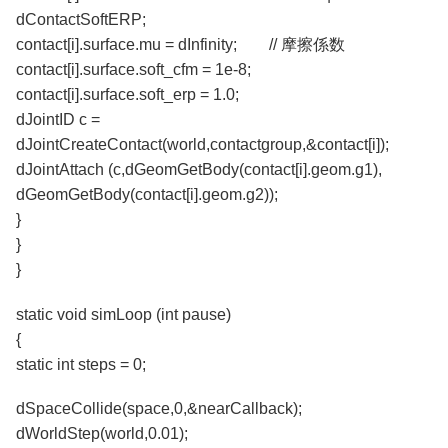
dContactSoftERP;
contact[i].surface.mu = dInfinity; // 摩擦係数
contact[i].surface.soft_cfm = 1e-8;
contact[i].surface.soft_erp = 1.0;
dJointID c =
dJointCreateContact(world,contactgroup,&contact[i]);
dJointAttach (c,dGeomGetBody(contact[i].geom.g1),
dGeomGetBody(contact[i].geom.g2));
}
}
}
static void simLoop (int pause)
{
static int steps = 0;
dSpaceCollide(space,0,&nearCallback);
dWorldStep(world,0.01);