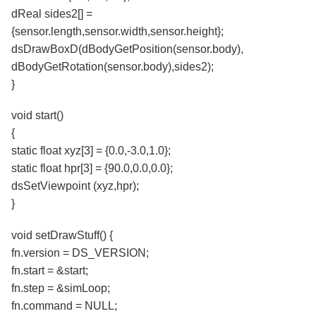
dReal sides2[] =
{sensor.length,sensor.width,sensor.height};
dsDrawBoxD(dBodyGetPosition(sensor.body),
dBodyGetRotation(sensor.body),sides2);
}
void start()
{
static float xyz[3] = {0.0,-3.0,1.0};
static float hpr[3] = {90.0,0.0,0.0};
dsSetViewpoint (xyz,hpr);
}
void setDrawStuff() {
fn.version = DS_VERSION;
fn.start = &start;
fn.step = &simLoop;
fn.command = NULL;