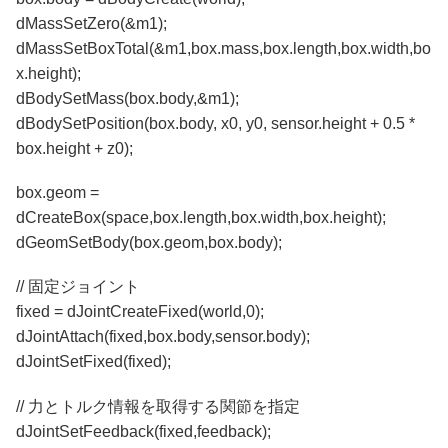
dMassSetZero(&m1);
dMassSetBoxTotal(&m1,box.mass,box.length,box.width,bo
x.height);
dBodySetMass(box.body,&m1);
dBodySetPosition(box.body, x0, y0, sensor.height + 0.5 *
box.height + z0);
box.geom =
dCreateBox(space,box.length,box.width,box.height);
dGeomSetBody(box.geom,box.body);
// 固定ジョイント
fixed = dJointCreateFixed(world,0);
dJointAttach(fixed,box.body,sensor.body);
dJointSetFixed(fixed);
// 力とトルク情報を取得する関節を指定
dJointSetFeedback(fixed,feedback);