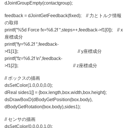
dJointGroupEmpty(contactgroup);
feedback = dJointGetFeedback(fixed); // 力とトルク情報
の取得
printf(“%5d Force fx=%6.2f “,steps++,feedback->f1[0]); // x
座標成分
printf(“fy=%6.2f “,feedback-
>f1[1]); // y座標成分
printf(“fz=%6.2f \n”,feedback-
>f1[2]); // z座標成分
// ボックスの描画
dsSetColor(1.0,0.0,0.0);
dReal sides1[] = {box.length,box.width,box.height};
dsDrawBoxD(dBodyGetPosition(box.body),
dBodyGetRotation(box.body),sides1);
// センサの描画
dsSetColor(0.0,0.0,1.0);