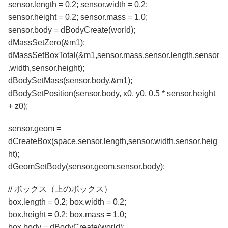
sensor.length = 0.2; sensor.width = 0.2;
sensor.height = 0.2; sensor.mass = 1.0;
sensor.body = dBodyCreate(world);
dMassSetZero(&m1);
dMassSetBoxTotal(&m1,sensor.mass,sensor.length,sensor
.width,sensor.height);
dBodySetMass(sensor.body,&m1);
dBodySetPosition(sensor.body, x0, y0, 0.5 * sensor.height
+ z0);
sensor.geom =
dCreateBox(space,sensor.length,sensor.width,sensor.heig
ht);
dGeomSetBody(sensor.geom,sensor.body);
// ボックス（上のボックス）
box.length = 0.2; box.width = 0.2;
box.height = 0.2; box.mass = 1.0;
box.body = dBodyCreate(world);