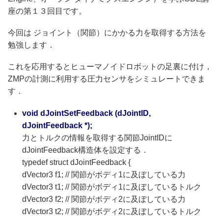
座の第１３回目です。
今回は ジョイント（関節）にかかる力を取得する方法を
勉強します．
これを応用するとヒューマノイドロボットの足裏に付け，
ZMPの計測に利用する圧力センサをシミュレートできま
す．
void dJointSetFeedback (dJointID,
dJointFeedback *);
力とトルクの情報を取得する関節JointIDに
dJointFeedback構造体を設定する．
typedef struct dJointFeedback {
dVector3 f1; // 関節がボディ1に及ぼしている力
dVector3 t1; // 関節がボディ1に及ぼしているトルク
dVector3 f2; // 関節がボディ2に及ぼしている力
dVector3 t2; // 関節がボディ2に及ぼしているトルク