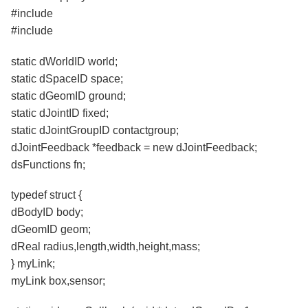
#include
#include
static dWorldID world;
static dSpaceID space;
static dGeomID ground;
static dJointID fixed;
static dJointGroupID contactgroup;
dJointFeedback *feedback = new dJointFeedback;
dsFunctions fn;
typedef struct {
dBodyID body;
dGeomID geom;
dReal radius,length,width,height,mass;
} myLink;
myLink box,sensor;