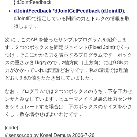
} dJointFeedback;
dJointFeedback *dJointGetFeedback (dJointID);
dJointIDで指定している関節の力とトルクの情報を取
得します．
次 に，このAPIを使ったサンプルプログラムを紹介しま
す．２つのボックスを固定ジョイント(Fixed Joint)でくっ
つけ，そこにかかる力を表示するプログラムです．ボック
スの重さが各1kgなので，z軸方向（上方向）には9.8Nの
力がかかっていれ ば理論どおりです．私の環境では理論
どおり9.8の値をたたき出していました．
なお，プログラムでは２つのボックスのうち，下を圧力セ
ンサとみなしています．ヒューマノイド足裏の圧力センサ
をシミュレートする場合は，下のボックスのサイズを小さ
くし，数を増やせばよいわけです．
[code]
// sensor.cpp by Kosei Demura 2006-7-26