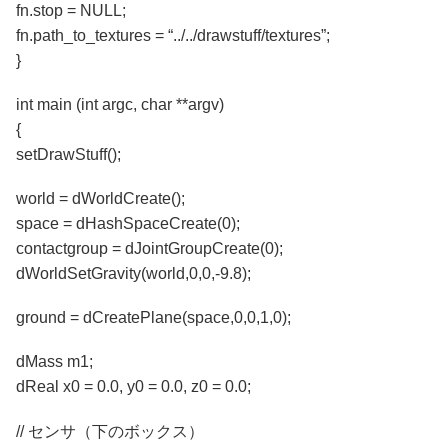
fn.stop = NULL;
fn.path_to_textures = “../../drawstuff/textures”;
}
int main (int argc, char **argv)
{
setDrawStuff();
world = dWorldCreate();
space = dHashSpaceCreate(0);
contactgroup = dJointGroupCreate(0);
dWorldSetGravity(world,0,0,-9.8);
ground = dCreatePlane(space,0,0,1,0);
dMass m1;
dReal x0 = 0.0, y0 = 0.0, z0 = 0.0;
// センサ（下のボックス）