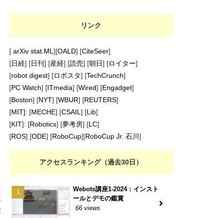
リンク
[
arXiv stat.ML
][
OALD
] [
CiteSeer
]
[
日経
] [
日刊
] [
産経
] [
読売
] [
朝日
] [
ロイター
]
[
robot digest
] [
ロボスタ
] [
TechCrunch
]
[
PC Watch
] [
ITmedia
] [
Wired
] [
Engadget
]
[
Boston
] [
NYT
] [
WBUR
] [
REUTERS
]
[
MIT]
: [
MECHE
] [
CSAIL
] [
Lib
]
[
KIT
]: [
Robotics
] [
夢考房
] [
LC
]
[
ROS
] [
ODE
] [
RoboCup
][
RoboCup Jr. 石川
]
アクセスランキング（過去30日）
ン
Webots講座1-2024：インスト
較
ールとデモの鑑賞
66 views
受