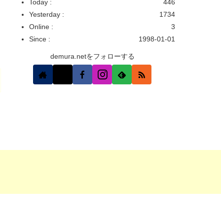
Today :
446
Yesterday :
1734
Online :
3
Since :
1998-01-01
demura.netをフォローする