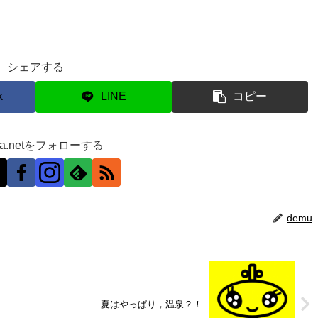
シェアする
k
LINE
コピー
ra.netをフォローする
demu
夏はやっぱり，温泉？！