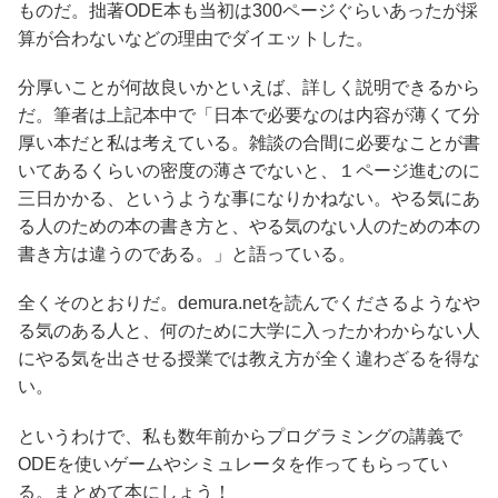
ものだ。拙著ODE本も当初は300ページぐらいあったが採
算が合わないなどの理由でダイエットした。
分厚いことが何故良いかといえば、詳しく説明できるから
だ。筆者は上記本中で「日本で必要なのは内容が薄くて分
厚い本だと私は考えている。雑談の合間に必要なことが書
いてあるくらいの密度の薄さでないと、１ページ進むのに
三日かかる、というような事になりかねない。やる気にあ
る人のための本の書き方と、やる気のない人のための本の
書き方は違うのである。」と語っている。
全くそのとおりだ。demura.netを読んでくださるようなや
る気のある人と、何のために大学に入ったかわからない人
にやる気を出させる授業では教え方が全く違わざるを得な
い。
というわけで、私も数年前からプログラミングの講義で
ODEを使いゲームやシミュレータを作ってもらってい
る。まとめて本にしょう！