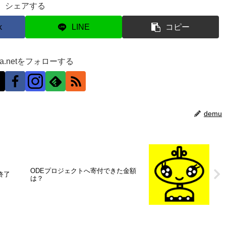
シェアする
k
LINE
コピー
ra.netをフォローする
demu
ODEプロジェクトへ寄付できた金額
新終了
は？