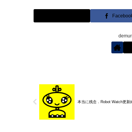
X
Faceboo
demu
本当に残念．Robot Watch更