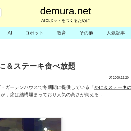
demura.net
AIロボットをつくるために
AI
ロボット
教育
その他
人気記事
に＆ステーキ食べ放題
2009.12.20
ザ・ガーデンハウスで冬期間に提供している「
かに＆ステーキ
たが，席は結構埋まっており人気の高さが伺える．