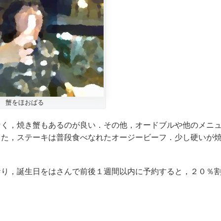
蟹をほおばる
なく，焼き蟹もあるのが良い．その他，オードブルや他のメニ
また，ステーキは普段食べなれたオージービーフ．少し硬いが
おり，誕生日をはさんで前後１週間以内に予約すると，２０％