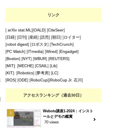
リンク
[
arXiv stat.ML
][
OALD
] [
CiteSeer
]
[
日経
] [
日刊
] [
産経
] [
読売
] [
朝日
] [
ロイター
]
[
robot digest
] [
ロボスタ
] [
TechCrunch
]
[
PC Watch
] [
ITmedia
] [
Wired
] [
Engadget
]
[
Boston
] [
NYT
] [
WBUR
] [
REUTERS
]
[
MIT]
: [
MECHE
] [
CSAIL
] [
Lib
]
ュ
[
KIT
]: [
Robotics
] [
夢考房
] [
LC
]
焼
[
ROS
] [
ODE
] [
RoboCup
][
RoboCup Jr. 石川
]
アクセスランキング（過去30日）
割
Webots講座1-2024：インスト
ールとデモの鑑賞
70 views